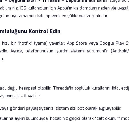
ar > Uygulamalar > Threads > Depolama
adımlarını izleyerek 
abilirsiniz. iOS kullanıcıları için Apple'ın kısıtlamaları nedeniyle uyg
ygulamayı tamamen kaldırıp yeniden yüklemek zorunludur.
mluluğunu Kontrol Edin
 hızlı bir "hotfix" (yama) yayınlar. App Store veya Google Play S
din. Ayrıca, telefonunuzun işletim sistemi sürümünün (Android/
n.
değil, hesapsal olabilir. Threads'in topluluk kurallarını ihlal etti
mınızı kısıtlayabilir.
ya gönderi paylaştıysanız, sistem sizi bot olarak algılayabilir.
rallarına aykırı bulunduysa, hesabınız geçici olarak "salt okunur" m