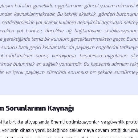
aşım hataları, genellikle uygulamanın güncel yazılım mimarisi il
uğundan kaynaklanmaktadır. Bu teknik aksaklık, gönderi butonunu
 reddedilmesine yol açarak kullanıcı deneyimini doğrudan sektey
eken yol haritası, öncelikle ağ bağlantısının stabilizasyonun
e gerektiğinde temiz bir kurulum gerçekleştirmekten geçer. Bunu
sunucu bazlı geçici kısıtlamalar da paylaşım engellerini tetikley
sal müdahaleler sonuç vermiyorsa, hesabınıza uygulanan olas
dirimde bulunmak en sağlıklı yöntemdir. Bu kapsamlı adımları tak
r ve içerik paylaşım sürecinizi sorunsuz bir şekilde sürdürmey
 Sorunlarının Kaynağı
 ile birlikte altyapısında önemli optimizasyonlar ve güvenlik prot
ski verilerin cihazın yerel belleğinde saklanmaya devam ettiği durum