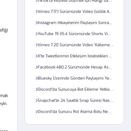
TikTok'ta Keşfete Düşmek için Hangi Saatler Daha Uygundur?
Vimeo 7.17.1 Sürümünde Video Gizlilik Ayarı Neden Güncellenmiyor?
Instagram Hikayelerim Paylaşım Sonrası Neden Düşük Kalitede Görünüyor?
fiği
YouTube 19.35.4 Sürümünde Shorts Videoları Neden Otomatik Başlamıyor?
Vimeo 7.20 Sürümünde Video Yükleme Ekranı Neden Kapanıyor?
X'te Tweetlerimin Etkileşim İstatistikleri Neden Sıfır Görünüyor?
Facebook 480.2 Sürümünde Hesap Askıya Alma Hatası Nasıl Düzeltilir?
Bluesky Üzerinde Gönderi Paylaşımı Yaparken Neden Medya Yüklenmiyor?
Discord'da Sunucuya Bot Ekleme Yetkisi 2026 Ayarlarında Nerede?
lamak
Snapchat'te 24 Saatlik Snap Süresi Nasıl Uzatılır?
yin.
Discord'da Sunucu Rol Atama Botu Neden Komutları Algılamıyor?