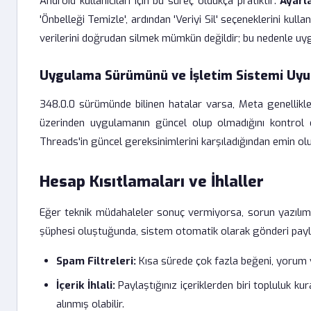
Android kullanıcıları için bu süreç oldukça pratiktir:
Ayarl
'Önbelleği Temizle', ardından 'Veriyi Sil' seçeneklerini kullan
verilerini doğrudan silmek mümkün değildir; bu nedenle u
Uygulama Sürümünü ve İşletim Sistemi Uyu
348.0.0 sürümünde bilinen hatalar varsa, Meta genellikle
üzerinden uygulamanın güncel olup olmadığını kontrol e
Threads'in güncel gereksinimlerini karşıladığından emin olu
Hesap Kısıtlamaları ve İhlaller
Eğer teknik müdahaleler sonuç vermiyorsa, sorun yazılımsal 
şüphesi oluştuğunda, sistem otomatik olarak gönderi paylaşı
Spam Filtreleri:
Kısa sürede çok fazla beğeni, yorum ve
İçerik İhlali:
Paylaştığınız içeriklerden biri topluluk ku
alınmış olabilir.