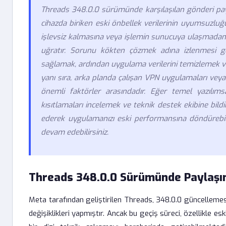
Threads 348.0.0 sürümünde karşılaşılan gönderi payl
cihazda biriken eski önbellek verilerinin uyumsuzl
işlevsiz kalmasına veya işlemin sunucuya ulaşmadan
uğratır. Sorunu kökten çözmek adına izlenmesi ger
sağlamak, ardından uygulama verilerini temizlemek v
yanı sıra, arka planda çalışan VPN uygulamaları veya 
önemli faktörler arasındadır. Eğer temel yazılım
kısıtlamaları incelemek ve teknik destek ekibine bil
ederek uygulamanızı eski performansına döndürebili
devam edebilirsiniz.
Threads 348.0.0 Sürümünde Paylaşım
Meta tarafından geliştirilen Threads, 348.0.0 güncellemesi
değişiklikleri yapmıştır. Ancak bu geçiş süreci, özellikle e