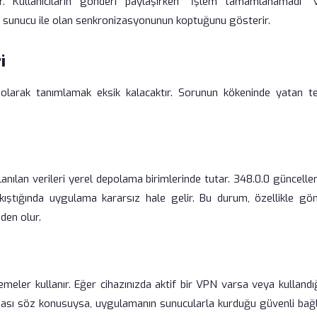
ir. Kullanıcıların gönderi paylaşırken "İşlem tamamlanamadı" 
mın sunucu ile olan senkronizasyonunun koptuğunu gösterir.
i
" olarak tanımlamak eksik kalacaktır. Sorunun kökeninde yatan t
llanılan verileri yerel depolama birimlerinde tutar. 348.0.0 güncell
çakıştığında uygulama kararsız hale gelir. Bu durum, özellikle gön
den olur.
lemeler kullanır. Eğer cihazınızda aktif bir VPN varsa veya kullandı
laması söz konusuysa, uygulamanın sunucularla kurduğu güvenli bağl