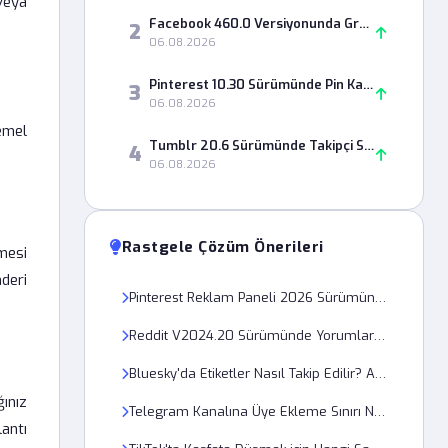
veya
Facebook 460.0 Versiyonunda Grup Paylaşımları Neden Görünmüyor?
2
06.08.2026
Pinterest 10.30 Sürümünde Pin Kaydetme Hatası Nasıl Çözülür?
3
06.08.2026
emel
Tumblr 20.6 Sürümünde Takipçi Sayısı Neden Yanlış Görünüyor?
4
06.08.2026
Rastgele Çözüm Önerileri
emesi
deri
Pinterest Reklam Paneli 2026 Sürümünde Kampanya Bütçesi Belirleme Hatası 400 Bad Request Çözümü Nedir?
Reddit V2024.20 Sürümünde Yorumlar Neden Görüntülenemiyor?
Bluesky'da Etiketler Nasıl Takip Edilir? Adım Adım Rehber
ğınız
Telegram Kanalına Üye Ekleme Sınırı Nasıl Artırılır?
antı