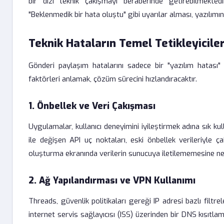
bir dizi teknik çakışmayı beraberinde getirebilmekted
"Beklenmedik bir hata oluştu" gibi uyarılar alması, yazılı
Teknik Hataların Temel Tetikleyiciler
Gönderi paylaşım hatalarını sadece bir "yazılım hatası
faktörleri anlamak, çözüm sürecini hızlandıracaktır.
1. Önbellek ve Veri Çakışması
Uygulamalar, kullanıcı deneyimini iyileştirmek adına sık ku
ile değişen API uç noktaları, eski önbellek verileriyle 
oluşturma ekranında verilerin sunucuya iletilememesine ne
2. Ağ Yapılandırması ve VPN Kullanımı
Threads, güvenlik politikaları gereği IP adresi bazlı filtre
internet servis sağlayıcısı (ISS) üzerinden bir DNS kısıt