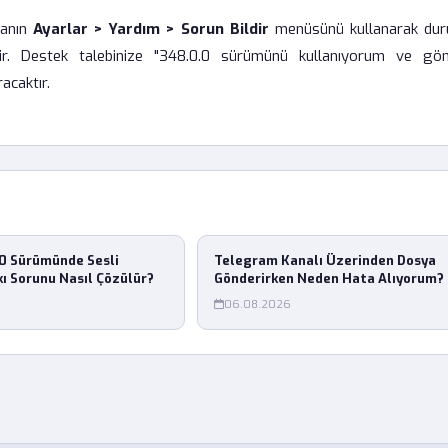
manın
Ayarlar > Yardım > Sorun Bildir
menüsünü kullanarak du
tir. Destek talebinize "348.0.0 sürümünü kullanıyorum ve gön
acaktır.
0 Sürümünde Sesli
Telegram Kanalı Üzerinden Dosya
ı Sorunu Nasıl Çözülür?
Gönderirken Neden Hata Alıyorum?
06.08.2026