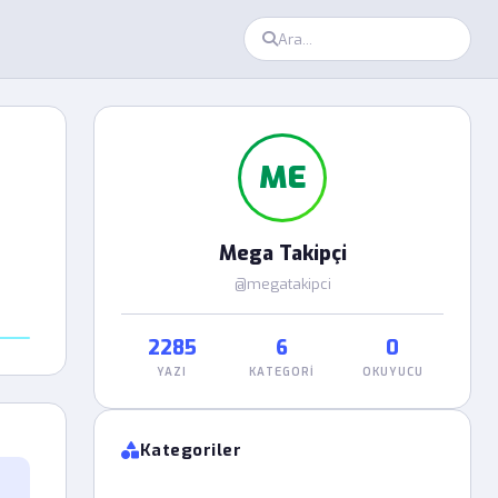
ME
Mega Takipçi
@megatakipci
2285
6
0
YAZI
KATEGORI
OKUYUCU
Kategoriler