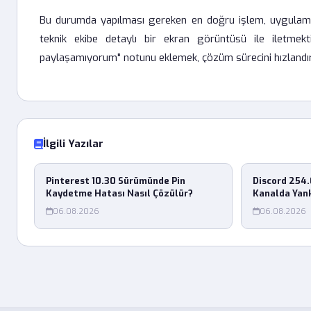
Bu durumda yapılması gereken en doğru işlem, uygula
teknik ekibe detaylı bir ekran görüntüsü ile iletmek
paylaşamıyorum" notunu eklemek, çözüm sürecini hızlandır
İlgili Yazılar
Pinterest 10.30 Sürümünde Pin
Discord 254.
Kaydetme Hatası Nasıl Çözülür?
Kanalda Yank
06.08.2026
06.08.2026