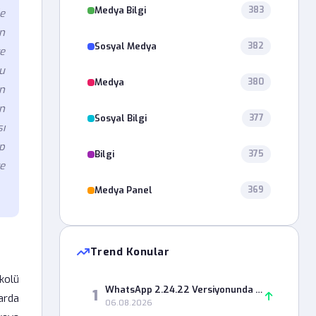
Medya Bilgi
383
e
n
Sosyal Medya
382
e
u
Medya
380
n
en
Sosyal Bilgi
377
ı
ip
Bilgi
375
e
Medya Panel
369
Trend Konular
okolü
WhatsApp 2.24.22 Versiyonunda Durum Paylaşımı Neden Hata Veriyor?
1
larda
06.08.2026