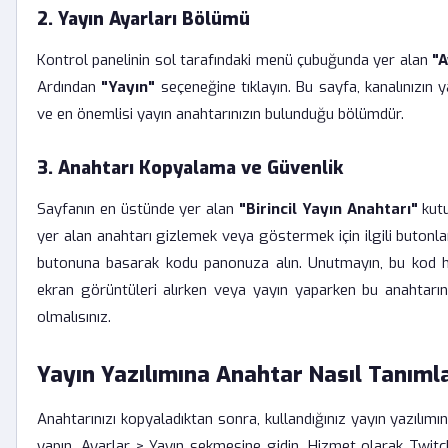
2. Yayın Ayarları Bölümü
Kontrol panelinin sol tarafındaki menü çubuğunda yer alan
"A
Ardından
"Yayın"
seçeneğine tıklayın. Bu sayfa, kanalınızın y
ve en önemlisi yayın anahtarınızın bulunduğu bölümdür.
3. Anahtarı Kopyalama ve Güvenlik
Sayfanın en üstünde yer alan
"Birincil Yayın Anahtarı"
kutu
yer alan anahtarı gizlemek veya göstermek için ilgili butonları
butonuna basarak kodu panonuza alın. Unutmayın, bu kod hes
ekran görüntüleri alırken veya yayın yaparken bu anahtar
olmalısınız.
Yayın Yazılımına Anahtar Nasıl Tanıml
Anahtarınızı kopyaladıktan sonra, kullandığınız yayın yazılım
yapın. Ayarlar > Yayın sekmesine gidin. Hizmet olarak Twitc