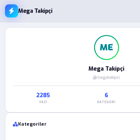
Mega Takipçi
ME
Mega Takipçi
@megatakipci
2285
6
YAZI
KATEGORI
Kategoriler