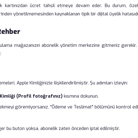
ak kartınızdan ücret tahsil etmeye devam eder. Bu durum, özell
den yönetilmemesinden kaynaklanan tipik bir dijital üyelik hatasıdı
 Rehber
ygulama mağazanızın abonelik yönetim merkezine gitmeniz gerekir. 
:
i, Apple Kimliğinizle ilişkilendirilmiştir. Şu adımları izleyin:
Kimliği (Profil fotoğrafınız)
kısmına dokunun.
sekmeyi göremiyorsanız, "Ödeme ve Teslimat" bölümünü kontrol edi
er bu buton yoksa, abonelik zaten önceden iptal edilmiştir.