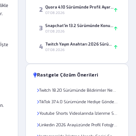
ikle
Quora 4.10 Sürümünde Profil Ayarları Neden Kaydedilmiyor?
2
r.
07.08.2026
Snapchat'in 13.2 Sürümünde Konum Haritası Neden Açılmıyor?
3
07.08.2026
İşte
Twitch Yayın Anahtarı 2026 Sürümünde Neden Geçersiz Olarak Görünüyor?
4
07.08.2026
Rastgele Çözüm Önerileri
Twitch 18.20 Sürümünde Bildirimler Neden Geç Geliyor?
TikTok 37.4.0 Sürümünde Hediye Gönderimi Neden Başarısız Oluyor?
n.
Youtube Shorts Videolarında İzlenme Sayısının Donması Teknik bir Hata mı?
Linkedin 2026 Arayüzünde Profil Fotoğrafı Yüklerken Oluşan 500 Sunucu Hatası Ne Anlama Gelir?