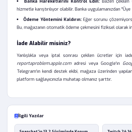
Banka Hareketlerini Kontrol Edin:
Bazen çekilen ü
hizmetle karıştırılıyor olabilir. Banka uygulamanızdan "Üye İş
Ödeme Yöntemini Kaldırın:
Eğer sorunu çözemiyorsanı
Bu, mağazanın otomatik ödeme çekmesini fiziksel olarak im
İade Alabilir misiniz?
Yanlışlıkla veya iptal sonrası çekilen ücretler için i
reportaproblem.apple.com
adresi veya Google'ın
Goo
Telegram'ın kendi destek ekibi, mağaza üzerinden yapıl
platform sağlayıcınızla muhatap olmanız şarttır.
İlgili Yazılar
Snapchat'in 13.2 Sürümünde Konum
Twitch 24.14