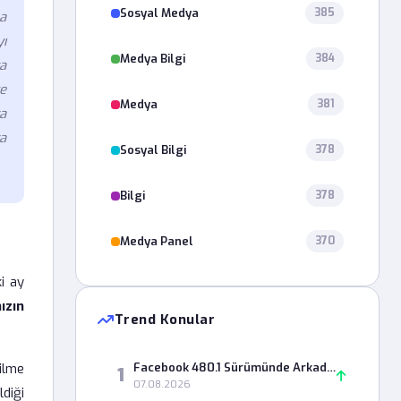
Sosyal Medya
385
a
ı
Medya Bilgi
384
a
ve
Medya
381
a
a
Sosyal Bilgi
378
Bilgi
378
Medya Panel
370
i ay
ızın
Trend Konular
ilme
Facebook 480.1 Sürümünde Arkadaşlık İsteği Gönderirken Neden Hata Alıyorum?
1
07.08.2026
ldiği