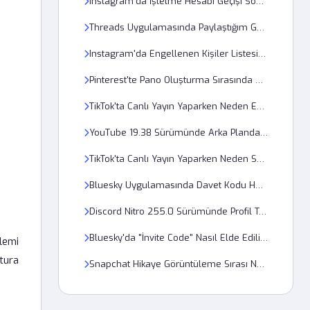
Instagram'da İşletme Hesabı Geçişi Sonrası Analiz Verileri Neden Sıfırlandı?
Threads Uygulamasında Paylaştığım Gönderiyi Başkaları Neden Göremiyor?
Instagram'da Engellenen Kişiler Listesi Neden Yüklenmiyor?
Pinterest'te Pano Oluşturma Sırasında 503 Sunucu Hatası Neden Olur?
TikTok'ta Canlı Yayın Yaparken Neden Ekran Donması Yaşıyorum?
YouTube 19.38 Sürümünde Arka Planda Oynatma Neden Duruyor?
TikTok'ta Canlı Yayın Yaparken Neden Sesim Gitmiyor?
Bluesky Uygulamasında Davet Kodu Hatası Nasıl Giderilir?
Discord Nitro 255.0 Sürümünde Profil Teması Neden Değişmiyor?
Bluesky'da "İnvite Code" Nasıl Elde Edilir? - Adım Adım Rehber
şlemi
tura
Snapchat Hikaye Görüntüleme Sırası Neden Karışık Çıkıyor?