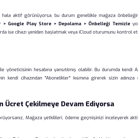
ızda hala aktif görünüyorsa, bu durum genellikle mağaza önbelleği
r > Google Play Store > Depolama > Önbelleği Temizle
yo
zlarda ise cihazı yeniden başlatmak veya iCloud oturumunu kontrol 
ile yöneticisinin hesabına yansıtılmış olabilir. Bu durumda kendi A
inin kendi cihazından "Abonelikler" kısmına girerek sizin adınıza 
men Ücret Çekilmeye Devam Ediyorsa
üyorsanız, Mağaza yetkilileri, ödeme geçmişinizi inceleyerek aktif