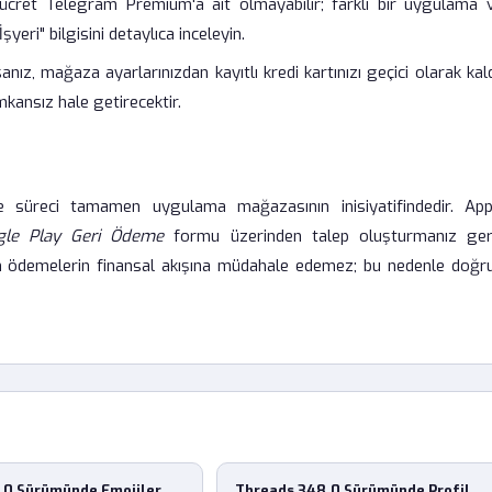
cret Telegram Premium'a ait olmayabilir; farklı bir uygulama 
yeri" bilgisini detaylıca inceleyin.
z, mağaza ayarlarınızdan kayıtlı kredi kartınızı geçici olarak kald
kansız hale getirecektir.
ade süreci tamamen uygulama mağazasının inisiyatifindedir. Appl
gle Play Geri Ödeme
formu üzerinden talep oluşturmanız gere
an ödemelerin finansal akışına müdahale edemez; bu nedenle doğr
.0 Sürümünde Emojiler
Threads 348.0 Sürümünde Profil