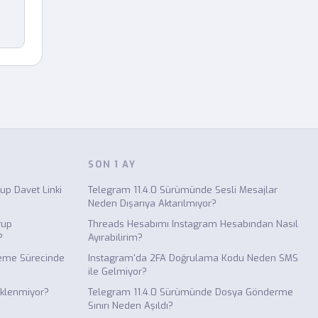
SON 1 AY
p Davet Linki
Telegram 11.4.0 Sürümünde Sesli Mesajlar
Neden Dışarıya Aktarılmıyor?
rup
Threads Hesabımı Instagram Hesabından Nasıl
?
Ayırabilirim?
leme Sürecinde
Instagram'da 2FA Doğrulama Kodu Neden SMS
ile Gelmiyor?
üklenmiyor?
Telegram 11.4.0 Sürümünde Dosya Gönderme
Sınırı Neden Aşıldı?