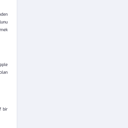
nden
lunu
etmek
pple
olan
 bir