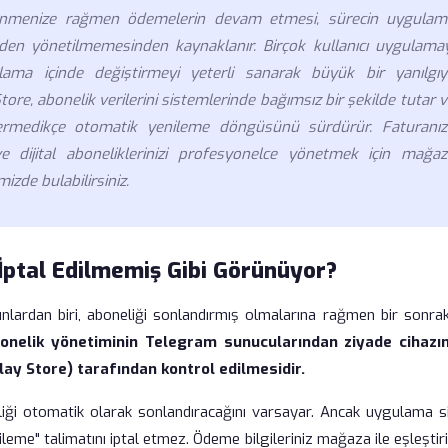
üşünmenize rağmen ödemelerin devam etmesi, sürecin uygulam
en yönetilmemesinden kaynaklanır. Birçok kullanıcı uygulamay
lama içinde değiştirmeyi yeterli sanarak büyük bir yanılgıy
e, abonelik verilerini sistemlerinde bağımsız bir şekilde tutar 
ermedikçe otomatik yenileme döngüsünü sürdürür. Faturanız
dijital aboneliklerinizi profesyonelce yönetmek için mağaz
mizde bulabilirsiniz.
ptal Edilmemiş Gibi Görünüyor?
unlardan biri, aboneliği sonlandırmış olmalarına rağmen bir sonrak
onelik yönetiminin Telegram sunucularından ziyade cihazın
ay Store) tarafından kontrol edilmesidir.
eliği otomatik olarak sonlandıracağını varsayar. Ancak uygulama s
eme" talimatını iptal etmez. Ödeme bilgileriniz mağaza ile eşleştiri