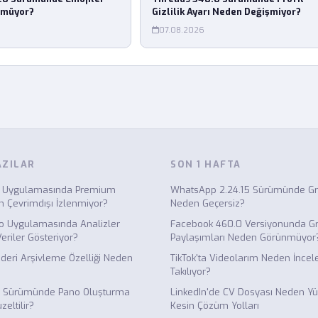
nmüyor?
Gizlilik Ayarı Neden Değişmiyor?
07.08.2026
AZILAR
SON 1 HAFTA
0 Uygulamasında Premium
WhatsApp 2.24.15 Sürümünde Gru
n Çevrimdışı İzlenmiyor?
Neden Geçersiz?
o Uygulamasında Analizler
Facebook 460.0 Versiyonunda G
eriler Gösteriyor?
Paylaşımları Neden Görünmüyor
deri Arşivleme Özelliği Neden
TikTok'ta Videolarım Neden İnce
Takılıyor?
35 Sürümünde Pano Oluşturma
LinkedIn'de CV Dosyası Neden Y
zeltilir?
Kesin Çözüm Yolları