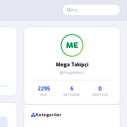
ME
Mega Takipçi
@megatakipci
2295
6
0
YAZI
KATEGORI
OKUYUCU
Kategoriler