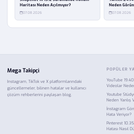
Haritası Neden Açılmıyor?
Neden Görü
07.08.2026
07.08.2026
POPÜLER Y
Mega Takipçi
YouTube 19.4
Instagram, TikTok ve X platformlarındaki
Videolar Nede
güncellemeler, bilinen hatalar ve kullanıcı
Youtube Stüdy
çözüm rehberlerini paylaşan blog.
Neden Yanlış V
İnstagram Gön
Hata Veriyor?
Pinterest 10.
Hatası Nasıl Dü