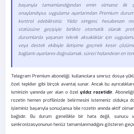
başarıyla tamamlandığından emin olmanız ilk ş
onaylandıysa, uygulama ayarlarından Premium duru
kontrol edebilirsiniz. Yıldız simgesi, hesabınızın
statüsüne geçişiyle birlikte otomatik olarak profi
durumlarda yaşanan teknik aksaklıklar için uygulam
veya destek ekibiyle iletişime geçmek kesin çözümd
bağlantı ayarlarını doğrulamak, süreci hızlandıran en tem
Telegram Premium aboneliği, kullanıcılara sınırsız dosya yükl
özel tepkiler gibi birçok avantaj sunar. Ancak bu ayrıcalıklar
isminizin yanında yer alan o özel
yıldız rozetidir
. Aboneliğ
rozetin hemen profilinizde belirmesini istemeniz oldukça d
işleminiz başarıyla sonuçlansa bile rozetin anında aktif olma
bağlıdır. Bu durum genellikle bir hata değil, sunucu v
senkronizasyonunun henüz tamamlanmadığını gösteren geçici