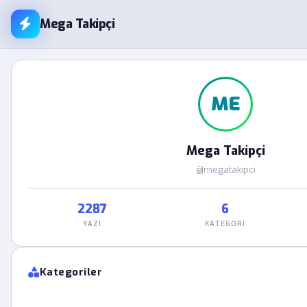
Mega Takipçi
ME
Mega Takipçi
@megatakipci
2287
6
YAZI
KATEGORI
Kategoriler