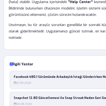
(hata) olabilir. Uygulama içerisindeki
"Help Center"
kısmında
Bildirimde bulunurken cihazınızın modelini, işletim sistemi 
görüntüsünü eklemeniz, çözüm sürecini hızlandıracaktır.
Unutmayın, bu tür arayüz sorunları genellikle bir sonraki 
olarak giderilmektedir. Uygulamanızı güncel tutmak, en kara
noktadır.
İlgili Yazılar
Facebook 480.1 Sürümünde Arkadaşlık İsteği Gönderirken 
07.08.2026
Snapchat 12.80 Güncellemesi ile Snap Streak Neden Geri G
06.08.2026