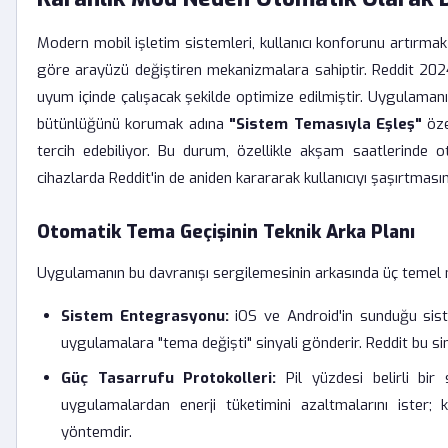
Modern mobil işletim sistemleri, kullanıcı konforunu artırma
göre arayüzü değiştiren mekanizmalara sahiptir. Reddit 2
uyum içinde çalışacak şekilde optimize edilmiştir. Uygulamanın 
bütünlüğünü korumak adına
"Sistem Temasıyla Eşleş"
öze
tercih edebiliyor. Bu durum, özellikle akşam saatlerinde
cihazlarda Reddit'in de aniden karararak kullanıcıyı şaşırtması
Otomatik Tema Geçişinin Teknik Arka Planı
Uygulamanın bu davranışı sergilemesinin arkasında üç temel 
Sistem Entegrasyonu:
iOS ve Android'in sunduğu siste
uygulamalara "tema değişti" sinyali gönderir. Reddit bu sin
Güç Tasarrufu Protokolleri:
Pil yüzdesi belirli bir
uygulamalardan enerji tüketimini azaltmalarını ister;
yöntemdir.