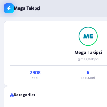
Mega Takipçi
ME
Mega Takipçi
@megatakipci
2308
6
YAZI
KATEGORI
Kategoriler