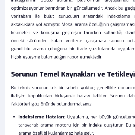
Instagram'ın 350.0 sürümü, platformun altyapısında kö
optimizasyonlar barındıran bir güncellemedir. Ancak bu geçiş 
veritabanı ile bulut sunucuları arasındaki indeksleme
aksaklıklara yol açmıştır. Mesaj arama özelliğinin çalışmama
kelimeleri ve konuşma geçmişini tararken kullandığı dizin
önceki sürümden kalan verilerle çakışması sonucu ortay
genellikle arama çubuğuna bir ifade yazdıklarında uygul
hiçbir eşleşme bulamadığını rapor etmektedir.
Sorunun Temel Kaynakları ve Tetikleyi
Bu teknik sorunun tek bir sebebi yoktur; genellikle donanım
iletişim kopuklukları birleşerek hatayı tetikler. Sorunu da
faktörleri göz önünde bulundurmalısınız:
İndeksleme Hataları:
Uygulama, her büyük güncelleme 
tarayarak arama motoru için bir indeks oluşturur. Bu s
arama özelliği kullanılamaz hale gelir.