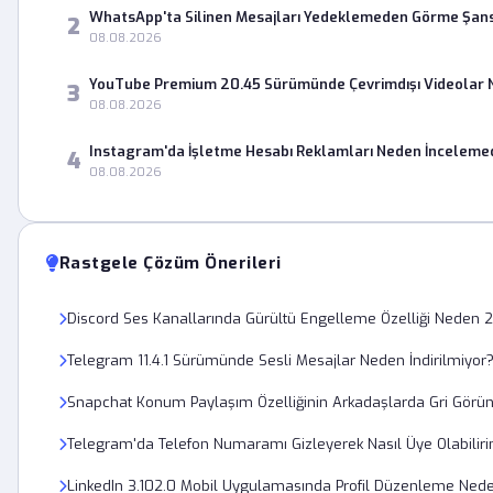
WhatsApp'ta Silinen Mesajları Yedeklemeden Görme Şans
2
08.08.2026
YouTube Premium 20.45 Sürümünde Çevrimdışı Videolar 
3
08.08.2026
Instagram'da İşletme Hesabı Reklamları Neden İnceleme
4
08.08.2026
Rastgele Çözüm Önerileri
Discord Ses Kanallarında Gürültü Engelleme Özelliği Neden 
Telegram 11.4.1 Sürümünde Sesli Mesajlar Neden İndirilmiyor
Snapchat Konum Paylaşım Özelliğinin Arkadaşlarda Gri Görün
Telegram'da Telefon Numaramı Gizleyerek Nasıl Üye Olabilir
LinkedIn 3.102.0 Mobil Uygulamasında Profil Düzenleme Nede