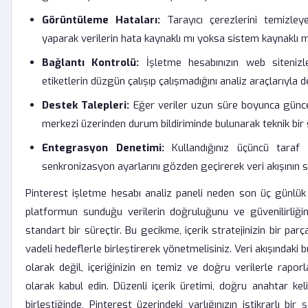
Görüntüleme Hataları:
Tarayıcı çerezlerini temizleye
yaparak verilerin hata kaynaklı mı yoksa sistem kaynaklı 
Bağlantı Kontrolü:
İşletme hesabınızın web sitenizl
etiketlerin düzgün çalışıp çalışmadığını analiz araçlarıyla d
Destek Talepleri:
Eğer veriler uzun süre boyunca günce
merkezi üzerinden durum bildiriminde bulunarak teknik bir
Entegrasyon Denetimi:
Kullandığınız üçüncü taraf a
senkronizasyon ayarlarını gözden geçirerek veri akışının sa
Pinterest işletme hesabı analiz paneli neden son üç günlük
platformun sunduğu verilerin doğruluğunu ve güvenilirliğin
standart bir süreçtir. Bu gecikme, içerik stratejinizin bir parç
vadeli hedeflerle birleştirerek yönetmelisiniz. Veri akışındaki 
olarak değil, içeriğinizin en temiz ve doğru verilerle raporl
olarak kabul edin. Düzenli içerik üretimi, doğru anahtar keli
birleştiğinde, Pinterest üzerindeki varlığınızın istikrarlı bir