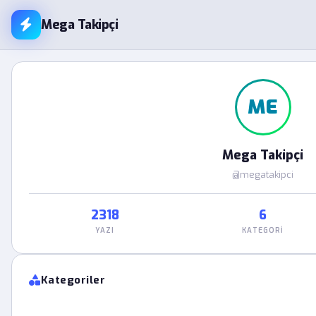
Mega Takipçi
ME
Mega Takipçi
@megatakipci
2318
6
YAZI
KATEGORI
Kategoriler