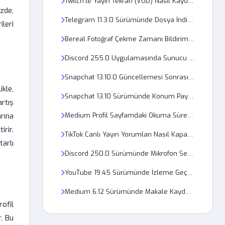
Twitch'te Yayın Tekrarı (VOD) Nasıl Kaydedilir?
izde,
Telegram 11.3.0 Sürümünde Dosya İndirme Hızı Neden Çok Düşük?
ileri
Bereal Fotoğraf Çekme Zamanı Bildirimi Gelmiyor, Ayarlarım Doğru mu?
Discord 255.0 Uygulamasında Sunucu Bildirimleri Neden Gelmiyor?
Snapchat 13.10.0 Güncellemesi Sonrası Kamera Filtresi Hatası Çözümü
kle,
Snapchat 13.10 Sürümünde Konum Paylaşma Sorunu Nasıl Çözülür?
artış
rına
Medium Profil Sayfamdaki Okuma Süreleri Yanlış Görünüyor, bir Hata mı Var?
rir.
TikTok Canlı Yayın Yorumları Nasıl Kapatılır?
tarlı
Discord 250.0 Sürümünde Mikrofon Sesi Neden Robotik Geliyor?
YouTube 19.45 Sürümünde İzleme Geçmişi Nasıl Kapatılır?
Medium 6.12 Sürümünde Makale Kaydetme Özelliği Neden Çalışmıyor?
rofil
r. Bu