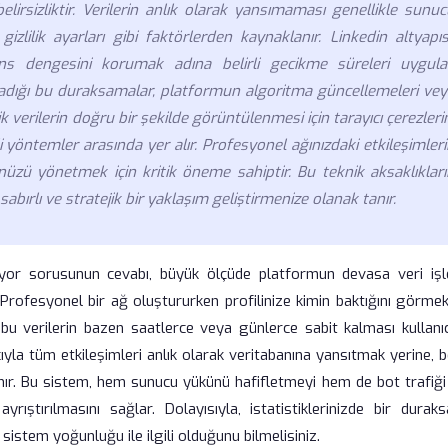
belirsizliktir. Verilerin anlık olarak yansımaması genellikle sunu
ilik ayarları gibi faktörlerden kaynaklanır. Linkedin altyapısı
ns dengesini korumak adına belirli gecikme süreleri uygular
yaşadığı bu duraksamalar, platformun algoritma güncellemeleri ve
ik verilerin doğru bir şekilde görüntülenmesi için tarayıcı çerezleri
yöntemler arasında yer alır. Profesyonel ağınızdaki etkileşimler
ünüzü yönetmek için kritik öneme sahiptir. Bu teknik aksaklıklar
abırlı ve stratejik bir yaklaşım geliştirmenize olanak tanır.
miyor sorusunun cevabı, büyük ölçüde platformun devasa veri iş
ir. Profesyonel bir ağ oluştururken profilinize kimin baktığını görme
 bu verilerin bazen saatlerce veya günlerce sabit kalması kullanıc
cıyla tüm etkileşimleri anlık olarak veritabanına yansıtmak yerine, be
nır. Bu sistem, hem sunucu yükünü hafifletmeyi hem de bot trafiği 
rıştırılmasını sağlar. Dolayısıyla, istatistiklerinizde bir durak
istem yoğunluğu ile ilgili olduğunu bilmelisiniz.