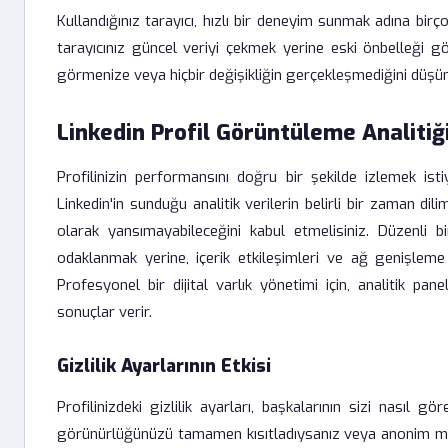
Kullandığınız tarayıcı, hızlı bir deneyim sunmak adına birço
tarayıcınız güncel veriyi çekmek yerine eski önbelleği gös
görmenize veya hiçbir değişikliğin gerçekleşmediğini düşü
Linkedin Profil Görüntüleme Analitiği
Profilinizin performansını doğru bir şekilde izlemek isti
Linkedin'in sunduğu analitik verilerin belirli bir zaman dil
olarak yansımayabileceğini kabul etmelisiniz. Düzenli b
odaklanmak yerine, içerik etkileşimleri ve ağ genişleme
Profesyonel bir dijital varlık yönetimi için, analitik pan
sonuçlar verir.
Gizlilik Ayarlarının Etkisi
Profilinizdeki gizlilik ayarları, başkalarının sizi nasıl g
görünürlüğünüzü tamamen kısıtladıysanız veya anonim modda 