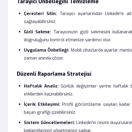
Tarayıcı Önbelleğini Temizleme
Çerezleri Silin:
Tarayıcı ayarlarından Linkedin'e ai
sağlayabilirsiniz.
Gizli Sekme:
Tarayıcınızın gizli sekmesini kullanar
doğruluğunu kontrol etmenize yardımcı olur.
Uygulama Önbelleği:
Mobil cihazlarda ayarlar menüs
zaman anında çözer.
Düzenli Raporlama Stratejisi
Haftalık Analiz:
Günlük değişimler yerine haftalık ba
etkilerden kaçınabilirsiniz.
İçerik Etkileşimi:
Profil görüntüleme sayıları kadar, 
başarı grafiği çizebilirsiniz.
Sistem Güncellemeleri:
Linkedin'in resmi duyuruları
beklentilerinizi yönetmenizi sağlar.