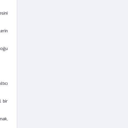
sini
erin
çoğu
tıcı
 bir
mak,