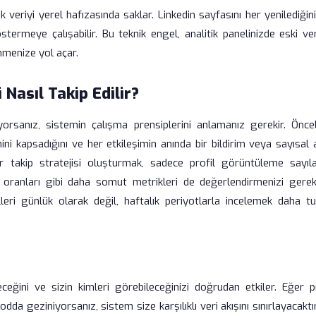
k veriyi yerel hafızasında saklar. Linkedin sayfasını her yenilediğin
termeye çalışabilir. Bu teknik engel, analitik panelinizde eski ver
nmenize yol açar.
 Nasıl Takip Edilir?
yorsanız, sistemin çalışma prensiplerini anlamanız gerekir. Önceli
imini kapsadığını ve her etkileşimin anında bir bildirim veya sayısal 
ir takip stratejisi oluşturmak, sadece profil görüntüleme sayıla
 oranları gibi daha somut metrikleri de değerlendirmenizi gerekti
elleri günlük olarak değil, haftalık periyotlarla incelemek daha tu
öreceğini ve sizin kimleri görebileceğinizi doğrudan etkiler. Eğer p
geziniyorsanız, sistem size karşılıklı veri akışını sınırlayacaktı