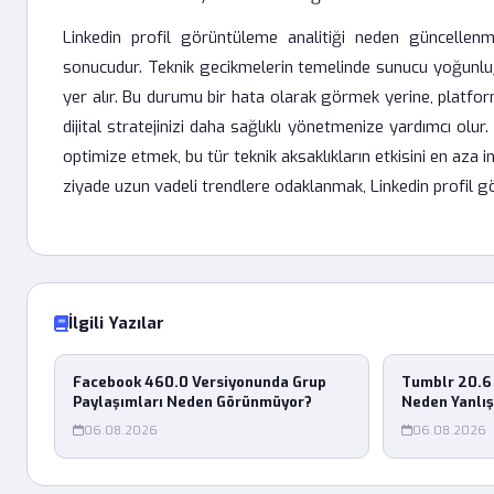
Linkedin profil görüntüleme analitiği neden güncellenm
sonucudur. Teknik gecikmelerin temelinde sunucu yoğunluğu
yer alır. Bu durumu bir hata olarak görmek yerine, platf
dijital stratejinizi daha sağlıklı yönetmenize yardımcı olur.
optimize etmek, bu tür teknik aksaklıkların etkisini en aza 
ziyade uzun vadeli trendlere odaklanmak, Linkedin profil gör
İlgili Yazılar
Facebook 460.0 Versiyonunda Grup
Tumblr 20.6 
Paylaşımları Neden Görünmüyor?
Neden Yanlı
06.08.2026
06.08.2026