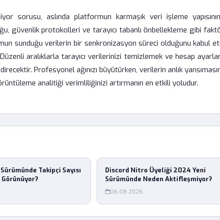
iyor sorusu, aslında platformun karmaşık veri işleme yapısının
, güvenlik protokolleri ve tarayıcı tabanlı önbellekleme gibi faktö
ormun sunduğu verilerin bir senkronizasyon süreci olduğunu kabul e
 Düzenli aralıklarla tarayıcı verilerinizi temizlemek ve hesap ayarlar
indirecektir. Profesyonel ağınızı büyütürken, verilerin anlık yansımas
üntüleme analitiği verimliliğinizi artırmanın en etkili yoludur.
Sürümünde Takipçi Sayısı
Discord Nitro Üyeliği 2024 Yeni
ş Görünüyor?
Sürümünde Neden Aktifleşmiyor?
06.08.2026