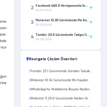
Facebook 460.0 Versiyonunda Grup Paylaşımları Neden Görünmüyor?
2
06.08.2026
Pinterest 10.30 Sürümünde Pin Kaydetme Hatası Nasıl Çözülür?
3
leme
06.08.2026
azen
plar,
Tumblr 20.6 Sürümünde Takipçi Sayısı Neden Yanlış Görünüyor?
4
06.08.2026
inde
erece
Rastgele Çözüm Önerileri
Tumblr 25.1 Sürümünde Gönderi Taslakları Neden Siliniyor?
oğun
Pinterest 10.34 Sürümünde Pin Kaydetme Hatası Nedir?
erine
WhatsApp'ta Yedekleme Boyutu Neden Çok Yüksek Görünüyor?
Pinterest 11.29.0 Sürümünde Neden Arama Geçmişi Silinmiyor?