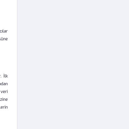
cılar
üsüne
. İlk
adan
veri
zine
lerin