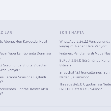
AZILAR
SON 1 HAFTA
it Abonelikleri Kayboldu, Nasıl
WhatsApp 2.24.22 Versiyonund
Paylaşımı Neden Hata Veriyor?
ı Yayın Yaparken Görüntü Donması
Pinterest Panoları Gizli Moda Nasıl
?
BeReal 2.54.0 Sürümünde Konum 
.3 Sürümünde Shorts Videoları
Eklenir?
kran Veriyor?
Snapchat 13.1 Güncellemesi Sonras
esli Arama Sırasında Bağlantı
Neden Çalışmıyor?
r?
Threads 345.0 Uygulaması Neden
ncellemesi Sonrası Keşfet Akışı
0x0001 Hatası ile Çöküyor?
r?