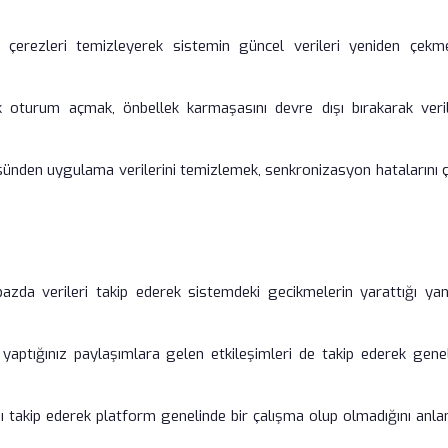
t çerezleri temizleyerek sistemin güncel verileri yeniden çekme
ak oturum açmak, önbellek karmaşasını devre dışı bırakarak veril
ünden uygulama verilerini temizlemek, senkronizasyon hatalarını 
zda verileri takip ederek sistemdeki gecikmelerin yarattığı yanıl
yaptığınız paylaşımlara gelen etkileşimleri de takip ederek genel
nı takip ederek platform genelinde bir çalışma olup olmadığını anla