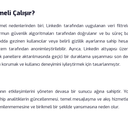
eli Çalışır?
emel nedenlerinden biri, Linkedin tarafından uygulanan veri filtre
tformun güvenlik algoritmaları tarafından doğrulanır ve bu süreç b
modda gezinen kullanıcılar veya belirli gizlilik ayarlarına sahip hesa
m tarafından anonimleştirilebilir. Ayrıca, Linkedin altyapısı üzer
litik panellere aktarılmasında geçici bir duraklama yaşanması son d
korumak ve kullanıcı deneyimini iyileştirmek için tasarlanmıştır.
cının etkileşimlerini yöneten devasa bir sunucu ağına sahiptir. Y
sahip analitiklerin güncellenmesi, temel mesajlaşma ve akış hizmetl
 yenilenmemesine ve birikmeli bir şekilde yansımasına neden olur.