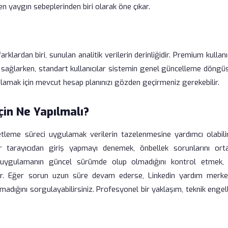
en yaygın sebeplerinden biri olarak öne çıkar.
lardan biri, sunulan analitik verilerin derinliğidir. Premium kullanı
im sağlarken, standart kullanıcılar sistemin genel güncelleme döng
anlamak için mevcut hesap planınızı gözden geçirmeniz gerekebilir.
çin Ne Yapılmalı?
resetleme süreci uygulamak verilerin tazelenmesine yardımcı olabilir
bir tarayıcıdan giriş yapmayı denemek, önbellek sorunlarını ort
ız uygulamanın güncel sürümde olup olmadığını kontrol etmek, 
dir. Eğer sorun uzun süre devam ederse, Linkedin yardım merke
madığını sorgulayabilirsiniz. Profesyonel bir yaklaşım, teknik engel