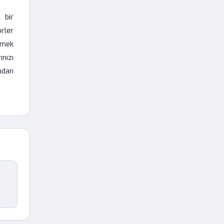
 bir
rler
tmek
ınızı
ından