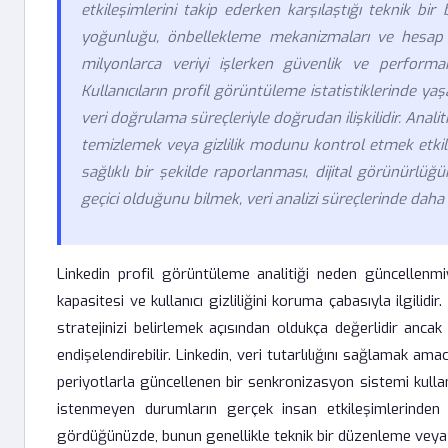
etkileşimlerini takip ederken karşılaştığı teknik bir 
yoğunluğu, önbellekleme mekanizmaları ve hesap gizl
milyonlarca veriyi işlerken güvenlik ve performa
Kullanıcıların profil görüntüleme istatistiklerinde 
veri doğrulama süreçleriyle doğrudan ilişkilidir. Analit
temizlemek veya gizlilik modunu kontrol etmek etkili 
sağlıklı bir şekilde raporlanması, dijital görünürlüğ
geçici olduğunu bilmek, veri analizi süreçlerinde daha s
Linkedin profil görüntüleme analitiği neden güncellen
kapasitesi ve kullanıcı gizliliğini koruma çabasıyla ilgilid
stratejinizi belirlemek açısından oldukça değerlidir ancak
endişelendirebilir. Linkedin, veri tutarlılığını sağlamak ama
periyotlarla güncellenen bir senkronizasyon sistemi kulla
istenmeyen durumların gerçek insan etkileşimlerinden ay
gördüğünüzde, bunun genellikle teknik bir düzenleme veya s