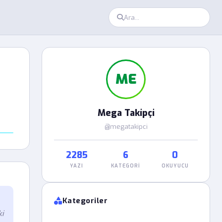
ME
Mega Takipçi
@megatakipci
2285
6
0
YAZI
KATEGORI
OKUYUCU
Kategoriler
ki