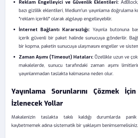
Reklam Engelleyici ve Güvenlik Eklentileri:
AdBlock,
bazı gizlilik eklentileri, Medium'un yayınlama doğrulama ko
"reklam içerikli" olarak algılayıp engelleyebilir.
İnternet Bağlantı Kararsızlığı:
Yayınla butonuna bast
içerik güvenli bir paket halinde sunucuya gönderilir. Bağl
bir kopma, paketin sunucuya ulaşmasını engeller ve sistem 
Zaman Aşımı (Timeout) Hataları:
Özellikle uzun ve çok
makalelerde, sunucu tarafındaki zaman aşımı limitlerin
yayınlanmadan taslakta kalmasına neden olur.
Yayınlama Sorunlarını Çözmek İçi
İzlenecek Yollar
Makalenizin taslakta takılı kaldığı durumlarda pani
kaybetmemek adına sistematik bir yaklaşım benimsemelisiniz