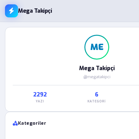
Mega Takipçi
ME
Mega Takipçi
@megatakipci
2292
6
YAZI
KATEGORI
Kategoriler