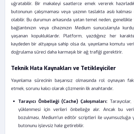
uğratabilir. Bir makaleyi saatlerce emek vererek hazırladı
butonunun çalışmaması veya yazının taslakta asılı kalması 
olabilir. Bu durumun arkasında yatan temel neden, genellikle t
bağlantınızın veya cihazınızın Medium sunucularıyla kurd
yaşanan kopukluklardır. Platform, yazdığınız her karakt
kaydeden bir altyapıya sahip olsa da, yayınlama komutu veri
doğrulama süreci daha karmaşık bir ağ trafiği gerektirir.
Teknik Hata Kaynakları ve Tetikleyiciler
Yayınlama sürecinin başarısız olmasında rol oynayan fakt
etmek, sorunu kalıcı olarak çözmenin ilk anahtarıdır.
Tarayıcı Önbelleği (Cache) Çakışmaları:
Tarayıcılar, 
yüklenmesi için verileri önbelleğe alır. Ancak bu ver
bozulması, Medium'un editör scriptleri ile uyumsuzluğa 
butonunu işlevsiz hale getirebilir.