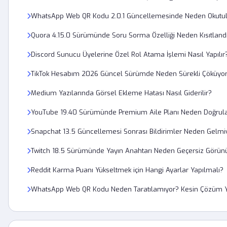
WhatsApp Web QR Kodu 2.0.1 Güncellemesinde Neden Okutu
Quora 4.15.0 Sürümünde Soru Sorma Özelliği Neden Kısıtland
Discord Sunucu Üyelerine Özel Rol Atama İşlemi Nasıl Yapılır
TikTok Hesabım 2026 Güncel Sürümde Neden Sürekli Çöküyo
Medium Yazılarında Görsel Ekleme Hatası Nasıl Giderilir?
YouTube 19.40 Sürümünde Premium Aile Planı Neden Doğrul
Snapchat 13.5 Güncellemesi Sonrası Bildirimler Neden Gelmi
Twitch 18.5 Sürümünde Yayın Anahtarı Neden Geçersiz Görün
Reddit Karma Puanı Yükseltmek için Hangi Ayarlar Yapılmalı?
WhatsApp Web QR Kodu Neden Taratılamıyor? Kesin Çözüm Yo