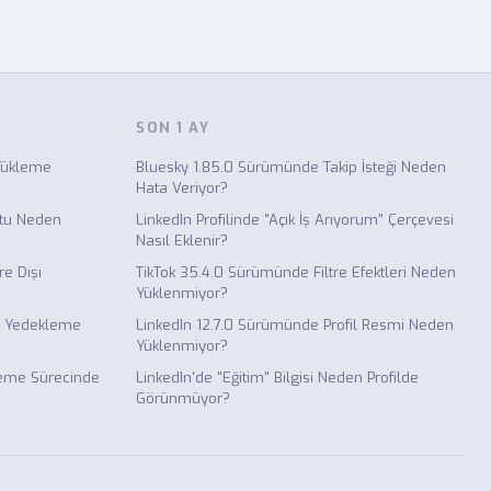
SON 1 AY
Yükleme
Bluesky 1.85.0 Sürümünde Takip İsteği Neden
Hata Veriyor?
otu Neden
LinkedIn Profilinde "Açık İş Arıyorum" Çerçevesi
Nasıl Eklenir?
re Dışı
TikTok 35.4.0 Sürümünde Filtre Efektleri Neden
Yüklenmiyor?
e Yedekleme
LinkedIn 12.7.0 Sürümünde Profil Resmi Neden
Yüklenmiyor?
leme Sürecinde
LinkedIn'de "Eğitim" Bilgisi Neden Profilde
Görünmüyor?