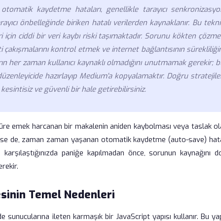
otomatik kaydetme hataları, genellikle tarayıcı senkronizasyo
ayıcı önbelleğinde biriken hatalı verilerden kaynaklanır. Bu tekn
eri için ciddi bir veri kaybı riski taşımaktadır. Sorunu kökten çözm
i çakışmalarını kontrol etmek ve internet bağlantısının sürekliliği
ın her zaman kullanıcı kaynaklı olmadığını unutmamak gerekir; b
düzenleyicide hazırlayıp Medium'a kopyalamaktır. Doğru stratejile
intisiz ve güvenli bir hale getirebilirsiniz.
un süre emek harcanan bir makalenin aniden kaybolması veya taslak o
ilinse de, zaman zaman yaşanan otomatik kaydetme (auto-save) hata
 karşılaştığınızda paniğe kapılmadan önce, sorunun kaynağını d
rekir.
sinin Temel Nedenleri
e sunucularına ileten karmaşık bir JavaScript yapısı kullanır. Bu ya