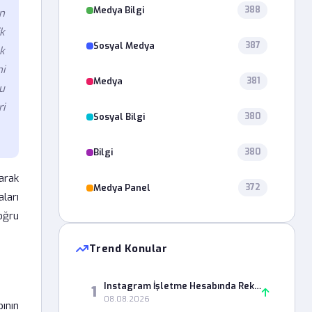
Medya Bilgi
388
n
ik
Sosyal Medya
387
ek
ni
Medya
381
u
ri
Sosyal Bilgi
380
Bilgi
380
larak
Medya Panel
372
ları
oğru
Trend Konular
Instagram İşletme Hesabında Reklam Yönetimi Paneli Neden Açılmıyor?
1
08.08.2026
pının