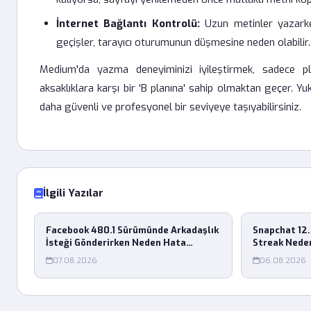
İnternet Bağlantı Kontrolü:
Uzun metinler yazarken
geçişler, tarayıcı oturumunun düşmesine neden olabilir.
Medium'da yazma deneyiminizi iyileştirmek, sadece pl
aksaklıklara karşı bir 'B planına' sahip olmaktan geçer. Yuka
daha güvenli ve profesyonel bir seviyeye taşıyabilirsiniz.
İlgili Yazılar
Facebook 480.1 Sürümünde Arkadaşlık
Snapchat 12.
İsteği Gönderirken Neden Hata
Streak Neden
Alıyorum?
07.08.2026
06.08.2026