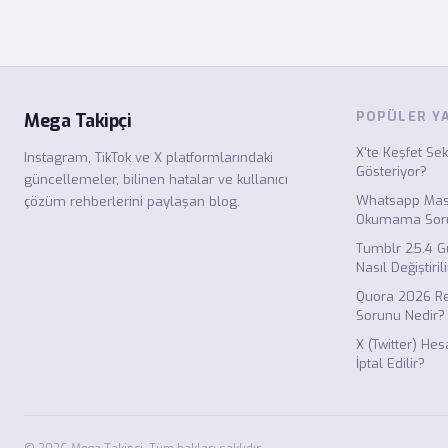
POPÜLER Y
Mega Takipçi
X'te Keşfet Sek
Instagram, TikTok ve X platformlarındaki
Gösteriyor?
güncellemeler, bilinen hatalar ve kullanıcı
Whatsapp Mas
çözüm rehberlerini paylaşan blog.
Okumama Soru
Tumblr 25.4 G
Nasıl Değiştiril
Quora 2026 
Sorunu Nedir?
X (Twitter) Hes
İptal Edilir?