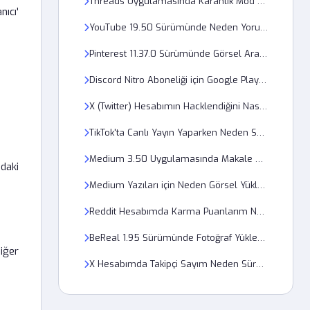
Threads Uygulamasında Karanlık Mod Nasıl Kalıcı Yapılır?
nıcı'
YouTube 19.50 Sürümünde Neden Yorumlar Yüklenmiyor?
Pinterest 11.37.0 Sürümünde Görsel Arama Özelliği Neden Çalışmıyor?
Discord Nitro Aboneliği için Google Play Ödeme Sorunu Çözümü
X (Twitter) Hesabımın Hacklendiğini Nasıl Anlarım?
TikTok'ta Canlı Yayın Yaparken Neden Sesim Gitmiyor?
Medium 3.50 Uygulamasında Makale Okuma Modu Neden Açılmıyor?
daki
Medium Yazıları için Neden Görsel Yükleme Hatası Alıyorum?
Reddit Hesabımda Karma Puanlarım Neden Sürekli Sıfırlanıyor?
BeReal 1.95 Sürümünde Fotoğraf Yükleme Sırasında Hata Kodu 403 Nedir?
diğer
X Hesabımda Takipçi Sayım Neden Sürekli Düşüyor?