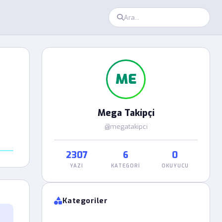
ME
Mega Takipçi
@megatakipci
2307
6
0
YAZI
KATEGORI
OKUYUCU
Kategoriler