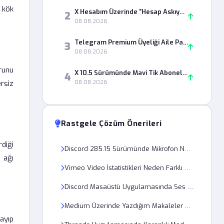
 kök
X Hesabım Üzerinde "Hesap Askıya Alındı" Uyarısı Nasıl Kaldırılır?
2
08.08.2026
Telegram Premium Üyeliği Aile Paylaşımı ile Neden Kullanılamıyor?
3
08.08.2026
runu
X 10.5 Sürümünde Mavi Tik Aboneliği Nasıl İptal Edilir?
4
rsiz
08.08.2026
Rastgele Çözüm Önerileri
rdiği
Discord 285.15 Sürümünde Mikrofon Neden Cızırtılı Ses Veriyor?
 ağı
Vimeo Video İstatistikleri Neden Farklı Görünüyor?
Discord Masaüstü Uygulamasında Ses Kanalı Bağlantısı Neden Kopuyor?
Medium Üzerinde Yazdığım Makaleler Neden Arama Sonuçlarında Çıkmıyor?
ayıp