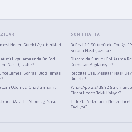
AZILAR
SON 1 HAFTA
mesi Neden Sürekli Aynı İçerikleri
BeReal 1.9 Sürümünde Fotoğraf 
Sorunu Nasıl Çözülür?
aüstü Uygulamasında Qr Kod
Discord'da Sunucu Rol Atama B
nu Nasıl Çözülür?
Komutları Algılamıyor?
üncellemesi Sonrası Blog Teması
Reddit'te Özel Mesajlar Nasıl Dev
ir?
Bırakılır?
Reklam Ödemesi Onaylanmama
WhatsApp 2.24.19.82 Sürümünd
Ekranı Neden Takılı Kalıyor?
abında Mavi Tik Aboneliği Nasıl
TikTok'ta Videolarım Neden İnce
Takılıyor?