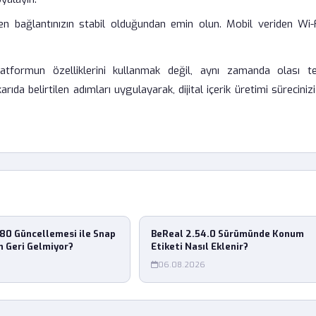
 bağlantınızın stabil olduğundan emin olun. Mobil veriden Wi-F
atformun özelliklerini kullanmak değil, aynı zamanda olası te
rıda belirtilen adımları uygulayarak, dijital içerik üretimi süreciniz
80 Güncellemesi ile Snap
BeReal 2.54.0 Sürümünde Konum
 Geri Gelmiyor?
Etiketi Nasıl Eklenir?
06.08.2026