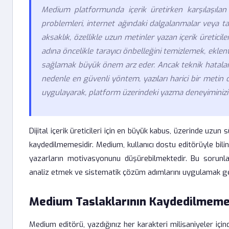
Medium platformunda içerik üretirken karşılaşılan 
problemleri, internet ağındaki dalgalanmalar veya tar
aksaklık, özellikle uzun metinler yazan içerik üreticil
adına öncelikle tarayıcı önbelleğini temizlemek, eklent
sağlamak büyük önem arz eder. Ancak teknik hatalar
nedenle en güvenli yöntem, yazıları harici bir metin 
uygulayarak, platform üzerindeki yazma deneyiminizi kes
Dijital içerik üreticileri için en büyük kabus, üzerinde uz
kaydedilmemesidir. Medium, kullanıcı dostu editörüyle b
yazarların motivasyonunu düşürebilmektedir. Bu sorunla
analiz etmek ve sistematik çözüm adımlarını uygulamak ge
Medium Taslaklarının Kaydedilmeme
Medium editörü, yazdığınız her karakteri milisaniyeler içind