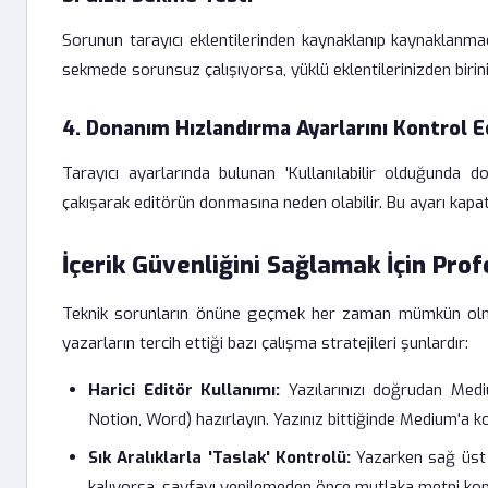
Sorunun tarayıcı eklentilerinden kaynaklanıp kaynaklanmad
sekmede sorunsuz çalışıyorsa, yüklü eklentilerinizden birini
4. Donanım Hızlandırma Ayarlarını Kontrol E
Tarayıcı ayarlarında bulunan 'Kullanılabilir olduğunda d
çakışarak editörün donmasına neden olabilir. Bu ayarı kapat
İçerik Güvenliğini Sağlamak İçin Prof
Teknik sorunların önüne geçmek her zaman mümkün olmayab
yazarların tercih ettiği bazı çalışma stratejileri şunlardır:
Harici Editör Kullanımı:
Yazılarınızı doğrudan Medi
Notion, Word) hazırlayın. Yazınız bittiğinde Medium'a k
Sık Aralıklarla 'Taslak' Kontrolü:
Yazarken sağ üst k
kalıyorsa, sayfayı yenilemeden önce mutlaka metni kop