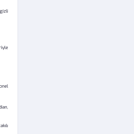
izli
iyle
onel
ian,
kılı