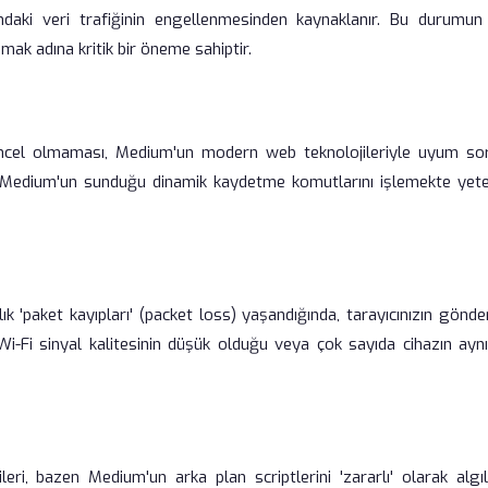
ındaki veri trafiğinin engellenmesinden kaynaklanır. Bu durumun
ak adına kritik bir öneme sahiptir.
 güncel olmaması, Medium'un modern web teknolojileriyle uyum so
i, Medium'un sunduğu dinamik kaydetme komutlarını işlemekte yete
ık 'paket kayıpları' (packet loss) yaşandığında, tarayıcınızın gönde
-Fi sinyal kalitesinin düşük olduğu veya çok sayıda cihazın aynı
ri, bazen Medium'un arka plan scriptlerini 'zararlı' olarak algıl