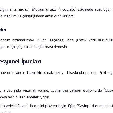
ığını anlamak için Medium'u gizli (incognito) sekmede açın. Eğer g
n Medium ile çakıştığından emin olabilirsiniz.
din
onanım hızlandırmayı kullan' seçeneği, bazı grafik kartı sürücüler
ıp tarayıcıyı yeniden başlatmayı deneyin.
esyonel İpuçları
ilir; ancak hazırlıklı olmak sizi veri kaybından korur. Profesy
um üzerinde yazmak yerine, çevrimdışı çalışan editörlerde (Obsid
opyalayıp düzenlemeleri yapın.
öşedeki 'Saved' ibaresini gözlemleyin. Eğer 'Saving' durumunda ta
yalayın.