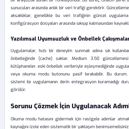
bir arayüzde sunan bir fonksiyondur. Bu süreç, cihazın yerel 
sunucuları arasında anlık bir veri trafiği gerektirir. Güncelle
aksaklıklar, genellikle bu veri trafiğinin güncel uygulama
konfigürasyon dosyaları arasında sıkışıp kalmasından kaynakla
Yazılımsal Uyumsuzluk ve Önbellek Çakışmalar
Uygulamalar, hızlı bir deneyim sunmak adına sık kullanılan
önbelleğinde (cache) saklar. Medium 3.50 güncellemesi
kütüphaneler, eski önbellek verileriyle eşleşmediğinde uygula
veya okuma modu butonunu pasif bırakabilir. Bu durum, ö
sistemi ile uygulamanın derin entegrasyon kuramadığı dur
görülür.
Sorunu Çözmek İçin Uygulanacak Adım
Okuma modu hatasını gidermek için rastgele adımlar atmak
kaynağını izole eden sistematik bir yaklaşım benimsemelisiniz