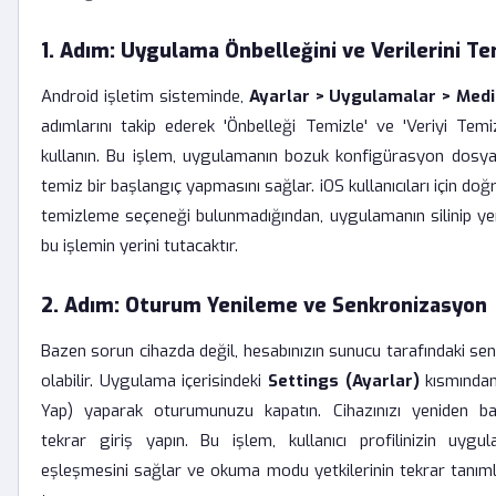
1. Adım: Uygulama Önbelleğini ve Verilerini T
Android işletim sisteminde,
Ayarlar > Uygulamalar > Med
adımlarını takip ederek 'Önbelleği Temizle' ve 'Veriyi Temiz
kullanın. Bu işlem, uygulamanın bozuk konfigürasyon dosyala
temiz bir başlangıç yapmasını sağlar. iOS kullanıcıları için doğ
temizleme seçeneği bulunmadığından, uygulamanın silinip y
bu işlemin yerini tutacaktır.
2. Adım: Oturum Yenileme ve Senkronizasyon
Bazen sorun cihazda değil, hesabınızın sunucu tarafındaki s
olabilir. Uygulama içerisindeki
Settings (Ayarlar)
kısmından 
Yap) yaparak oturumunuzu kapatın. Cihazınızı yeniden ba
tekrar giriş yapın. Bu işlem, kullanıcı profilinizin uygu
eşleşmesini sağlar ve okuma modu yetkilerinin tekrar tanı