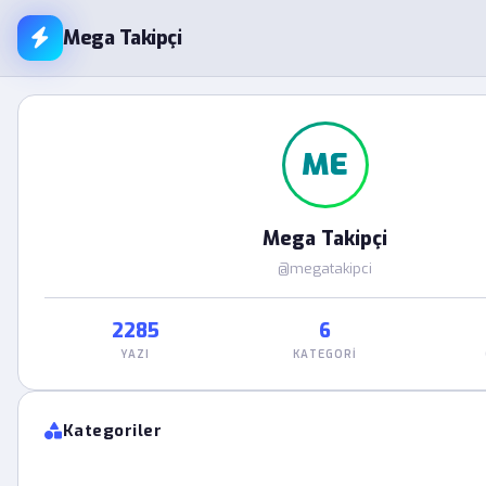
Mega Takipçi
ME
Mega Takipçi
@megatakipci
2285
6
YAZI
KATEGORI
Kategoriler