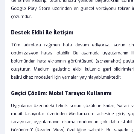
tamamen kaldırıp, telefonunuzu yeniden başlattıktan sonr
Google Play Store üzerinden en güncel versiyonu tekrar i
çözümdür.
Destek Ekibi ile İletişim
Tüm adımlara rağmen hata devam ediyorsa, sorun ciha
optimizasyon hatası olabilir. Bu aşamada uygulamanın
H
bölümünden hata ekranının görüntüsünü (screenshot) paylaş
oluşturun. Medium geliştirici ekibi, kullanıcı geri bildirimle
belirli cihaz modelleri için yamalar yayınlayabilmektedir.
Geçici Çözüm: Mobil Tarayıcı Kullanımı
Uygulama üzerindeki teknik sorun çözülene kadar, Safari 
mobil tarayıcılar üzerinden Medium.com adresine giriş yapa
tarayıcılar, uygulamanın okuma modundan çok daha stabil 
Görünümü' (Reader View) özelliğine sahiptir. Bu sayede içer