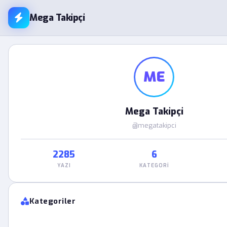
Mega Takipçi
ME
Mega Takipçi
@megatakipci
2285
6
YAZI
KATEGORI
Kategoriler