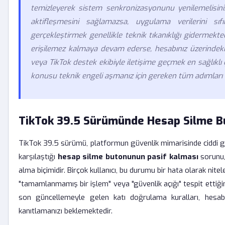
temizleyerek sistem senkronizasyonunu yenilemelisin
aktifleşmesini sağlamazsa, uygulama verilerini s
gerçekleştirmek genellikle teknik tıkanıklığı giderme
erişilemez kalmaya devam ederse, hesabınız üzerindeki 
veya TikTok destek ekibiyle iletişime geçmek en sağlıklı
konusu teknik engeli aşmanız için gereken tüm adımları 
TikTok 39.5 Sürümünde Hesap Silme B
TikTok 39.5 sürümü, platformun güvenlik mimarisinde ciddi gün
karşılaştığı
hesap silme butonunun pasif kalması
sorunu,
alma biçimidir. Birçok kullanıcı, bu durumu bir hata olarak nite
"tamamlanmamış bir işlem" veya "güvenlik açığı" tespit ettiğind
son güncellemeyle gelen katı doğrulama kuralları, hesabı
kanıtlamanızı beklemektedir.