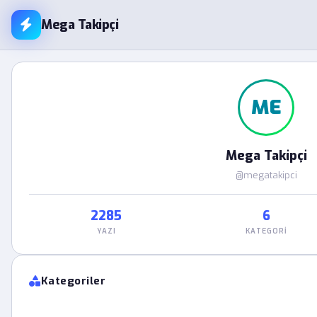
Mega Takipçi
ME
Mega Takipçi
@megatakipci
2285
6
YAZI
KATEGORI
Kategoriler