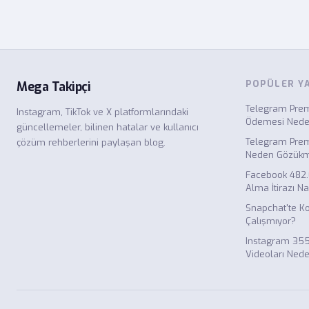
POPÜLER Y
Mega Takipçi
Telegram Premi
Instagram, TikTok ve X platformlarındaki
Ödemesi Nede
güncellemeler, bilinen hatalar ve kullanıcı
Telegram Prem
çözüm rehberlerini paylaşan blog.
Neden Gözük
Facebook 482
Alma İtirazı Nas
Snapchat'te K
Çalışmıyor?
Instagram 355
Videoları Ned