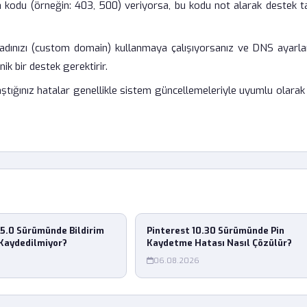
 kodu (örneğin: 403, 500) veriyorsa, bu kodu not alarak destek ta
adınızı (custom domain) kullanmaya çalışıyorsanız ve DNS ayarlar
 bir destek gerektirir.
aştığınız hatalar genellikle sistem güncellemeleriyle uyumlu olarak
25.0 Sürümünde Bildirim
Pinterest 10.30 Sürümünde Pin
Kaydedilmiyor?
Kaydetme Hatası Nasıl Çözülür?
06.08.2026