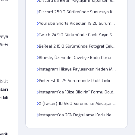
Discord'da Ekran Paylaşımı Yaparken Ses Gitmeme Sorunu Nedir?
Discord 259.0 Sürümünde Sunucuya Katılma Hatası Neden Veriyor?
YouTube Shorts Videoları 19.20 Sürümünde Neden Düşük Kalitede Görünüyor?
Twitch 24.9.0 Sürümünde Canlı Yayın Sohbeti Neden Yavaş Akıyor?
veya
i-Fi
BeReal 2.15.0 Sürümünde Fotoğraf Çekme Zamanlayıcısı Neden Çalışmıyor?
Bluesky Üzerinde Davetiye Kodu Olmadan Hesap Nasıl Açılır?
İnstagram Hikaye Paylaşırken Neden Müzik Ekleme Özelliği Çıkmıyor?
Pinterest 10.25 Sürümünde Profil Linki Neden Çalışmıyor?
ilir.
ları
İnstagram'da "Bize Bildirin" Formu Doldurulduktan Sonra Ne Kadar Sürede Dönüş Olur?
kili
X (Twitter) 10.56.0 Sürümü ile Mesajlar Neden Geç İletiliyor?
Instagram'da 2FA Doğrulama Kodu Neden Telefonuma Ulaşmıyor?
erik