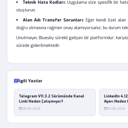
Teknik Hata Kodları:
Uygulama size spesifik bir hata
oluşturun.
Alan Adı Transfer Sorunları:
Eğer kendi özel alan 
doğru olmasına rağmen onay alamıyorsanız, bu durum teknik
Unutmayın, Bluesky sürekli gelişen bir platformdur; karşıl
sürede giderilmektedir.
İlgili Yazılar
Telegram V11.3.2 Sürümünde Kanal
LinkedIn 4.1
Linki Neden Çalışmıyor?
Ayarı Neden 
08.08.2026
07.08.2026