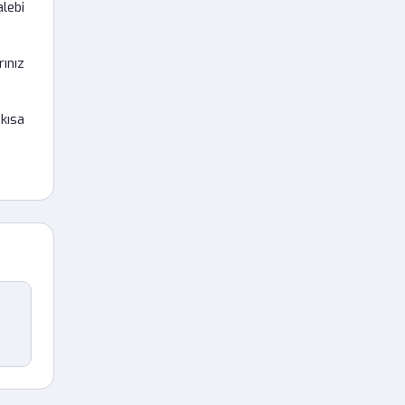
lebi
ınız
 kısa