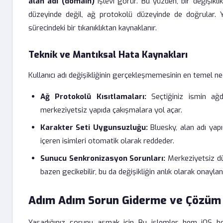
alan adı (domain)
işlevi görür. Bu yüzden, bir değişikl
düzeyinde değil, ağ protokolü düzeyinde de doğrular.
sürecindeki bir tıkanıklıktan kaynaklanır.
Teknik ve Mantıksal Hata Kaynakları
Kullanıcı adı değişikliğinin gerçekleşmemesinin en temel ned
Ağ Protokolü Kısıtlamaları:
Seçtiğiniz ismin ağd
merkeziyetsiz yapıda çakışmalara yol açar.
Karakter Seti Uygunsuzluğu:
Bluesky, alan adı yap
içeren isimleri otomatik olarak reddeder.
Sunucu Senkronizasyon Sorunları:
Merkeziyetsiz dü
bazen gecikebilir, bu da değişikliğin anlık olarak onay
Adım Adım Sorun Giderme ve Çözüm
Yaşadığınız sorunu aşmak için Bu işlemler hem iOS h