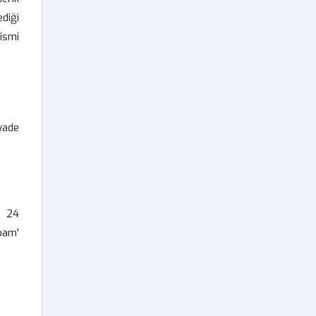
diği
 ismi
yade
, 24
pam'