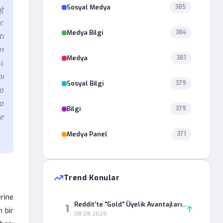
Sosyal Medya
385
ğ
.
Medya Bilgi
384
tı
n
Medya
381
i,
ı
Sosyal Bilgi
379
p
ip
Bilgi
379
me
Medya Panel
371
Trend Konular
rine
Reddit'te "Gold" Üyelik Avantajları Nelerdir? Güncel Rehber
1
n bir
08.08.2026