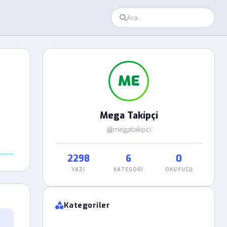
ME
Mega Takipçi
@megatakipci
2298
6
0
YAZI
KATEGORI
OKUYUCU
Kategoriler