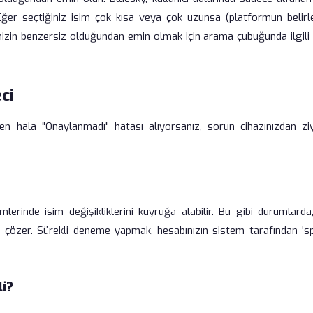
. Eğer seçtiğiniz isim çok kısa veya çok uzunsa (platformun belirle
minizin benzersiz olduğundan emin olmak için arama çubuğunda ilgili
ci
n hala "Onaylanmadı" hatası alıyorsanız, sorun cihazınızdan zi
erinde isim değişikliklerini kuyruğa alabilir. Bu gibi durumlarda
en çözer. Sürekli deneme yapmak, hesabınızın sistem tarafından 's
li?