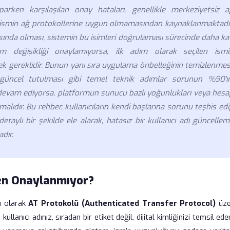
parken karşılaşılan onay hataları, genellikle merkeziyetsiz a
len ismin ağ protokollerine uygun olmamasından kaynaklanmaktadır
pısında olması, sistemin bu isimleri doğrulaması sürecinde daha ka
m değişikliği onaylamıyorsa, ilk adım olarak seçilen ismi
ek gereklidir. Bunun yanı sıra uygulama önbelleğinin temizlenmes
n güncel tutulması gibi temel teknik adımlar sorunun %90'ın
evam ediyorsa, platformun sunucu bazlı yoğunlukları veya hesa
lıdır. Bu rehber, kullanıcıların kendi başlarına sorunu teşhis ed
etaylı bir şekilde ele alarak, hatasız bir kullanıcı adı güncelle
dır.
den Onaylanmıyor?
ı olarak
AT Protokolü (Authenticated Transfer Protocol)
üze
llanıcı adınız, sıradan bir etiket değil, dijital kimliğinizi temsil ede