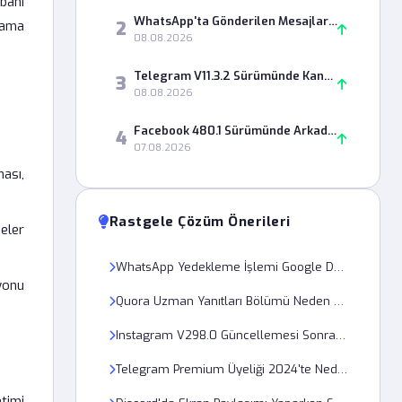
banı
WhatsApp'ta Gönderilen Mesajlar Neden "Okundu" Bilgisi Olmadan Kalıyor?
2
lama
08.08.2026
Telegram V11.3.2 Sürümünde Kanal Linki Neden Çalışmıyor?
3
08.08.2026
Facebook 480.1 Sürümünde Arkadaşlık İsteği Gönderirken Neden Hata Alıyorum?
4
07.08.2026
ası,
Rastgele Çözüm Önerileri
eler
WhatsApp Yedekleme İşlemi Google Drive Üzerinde Neden Durdu?
yonu
Quora Uzman Yanıtları Bölümü Neden Açılmıyor?
Instagram V298.0 Güncellemesi Sonrası Hikayeler Neden Açılmıyor?
Telegram Premium Üyeliği 2024'te Neden Aktif Hale Gelmiyor?
timi