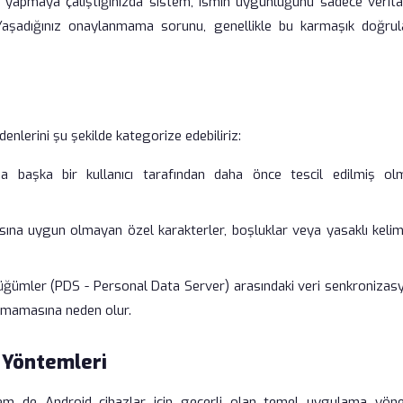
ik yapmaya çalıştığınızda sistem, ismin uygunluğunu sadece verita
 Yaşadığınız onaylanmama sorunu, genellikle bu karmaşık doğru
enlerini şu şekilde kategorize edebiliriz:
a başka bir kullanıcı tarafından daha önce tescil edilmiş olm
ısına uygun olmayan özel karakterler, boşluklar veya yasaklı kelim
ğümler (PDS - Personal Data Server) arasındaki veri senkronizas
lanmamasına neden olur.
 Yöntemleri
em de Android cihazlar için geçerli olan temel uygulama yöne