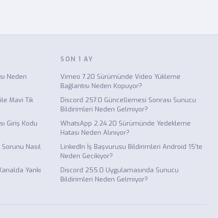
SON 1 AY
ısı Neden
Vimeo 7.20 Sürümünde Video Yükleme
Bağlantısı Neden Kopuyor?
le Mavi Tik
Discord 257.0 Güncellemesi Sonrası Sunucu
Bildirimleri Neden Gelmiyor?
ı Giriş Kodu
WhatsApp 2.24.20 Sürümünde Yedekleme
Hatası Neden Alınıyor?
 Sorunu Nasıl
LinkedIn İş Başvurusu Bildirimleri Android 15'te
Neden Gecikiyor?
Kanalda Yankı
Discord 255.0 Uygulamasında Sunucu
Bildirimleri Neden Gelmiyor?