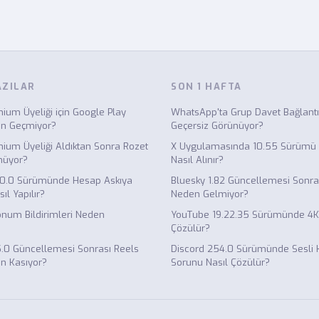
AZILAR
SON 1 HAFTA
um Üyeliği için Google Play
WhatsApp'ta Grup Davet Bağlant
n Geçmiyor?
Geçersiz Görünüyor?
ium Üyeliği Aldıktan Sonra Rozet
X Uygulamasında 10.55 Sürümü i
müyor?
Nasıl Alınır?
.0.0 Sürümünde Hesap Askıya
Bluesky 1.82 Güncellemesi Sonras
ıl Yapılır?
Neden Gelmiyor?
onum Bildirimleri Neden
YouTube 19.22.35 Sürümünde 4K
Çözülür?
.0 Güncellemesi Sonrası Reels
Discord 254.0 Sürümünde Sesli 
en Kasıyor?
Sorunu Nasıl Çözülür?