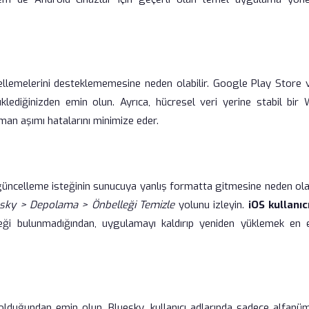
lemelerini desteklememesine neden olabilir. Google Play Store 
diğinizden emin olun. Ayrıca, hücresel veri yerine stabil bir W
aman aşımı hatalarını minimize eder.
 güncelleme isteğinin sunucuya yanlış formatta gitmesine neden olab
esky > Depolama > Önbelleği Temizle
yolunu izleyin.
iOS kullanıcı
ği bulunmadığından, uygulamayı kaldırıp yeniden yüklemek en et
 olduğundan emin olun. Bluesky, kullanıcı adlarında sadece alfanüm