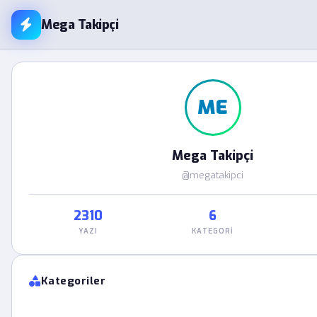
Mega Takipçi
ME
Mega Takipçi
@megatakipci
2310
6
YAZI
KATEGORI
Kategoriler