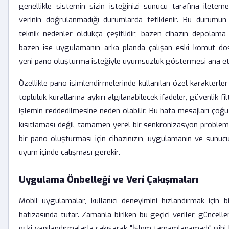
genellikle sistemin sizin isteğinizi sunucu tarafına ileteme
verinin doğrulanmadığı durumlarda tetiklenir. Bu durumun
teknik nedenler oldukça çeşitlidir; bazen cihazın depolama 
bazen ise uygulamanın arka planda çalışan eski komut dos
yeni pano oluşturma isteğiyle uyumsuzluk göstermesi ana et
Özellikle pano isimlendirmelerinde kullanılan özel karakterler
topluluk kurallarına aykırı algılanabilecek ifadeler, güvenlik fil
işlemin reddedilmesine neden olabilir. Bu hata mesajları çoğ
kısıtlaması değil, tamamen yerel bir senkronizasyon problemi
bir pano oluşturması için cihazınızın, uygulamanın ve sunuc
uyum içinde çalışması gerekir.
Uygulama Önbelleği ve Veri Çakışmaları
Mobil uygulamalar, kullanıcı deneyimini hızlandırmak için bi
hafızasında tutar. Zamanla biriken bu geçici veriler, güncel
eski yapılandırmalarla çakışarak "İşlem tamamlanamadı" gibi 