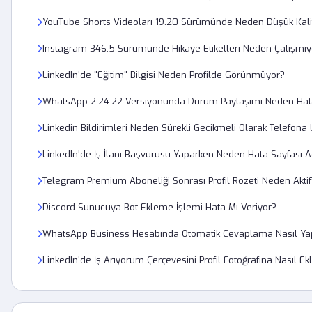
YouTube Shorts Videoları 19.20 Sürümünde Neden Düşük Kal
Instagram 346.5 Sürümünde Hikaye Etiketleri Neden Çalışmıy
LinkedIn'de "Eğitim" Bilgisi Neden Profilde Görünmüyor?
WhatsApp 2.24.22 Versiyonunda Durum Paylaşımı Neden Hata
Linkedin Bildirimleri Neden Sürekli Gecikmeli Olarak Telefona 
LinkedIn'de İş İlanı Başvurusu Yaparken Neden Hata Sayfası Aç
Telegram Premium Aboneliği Sonrası Profil Rozeti Neden Akti
Discord Sunucuya Bot Ekleme İşlemi Hata Mı Veriyor?
WhatsApp Business Hesabında Otomatik Cevaplama Nasıl Yap
LinkedIn'de İş Arıyorum Çerçevesini Profil Fotoğrafına Nasıl Ek