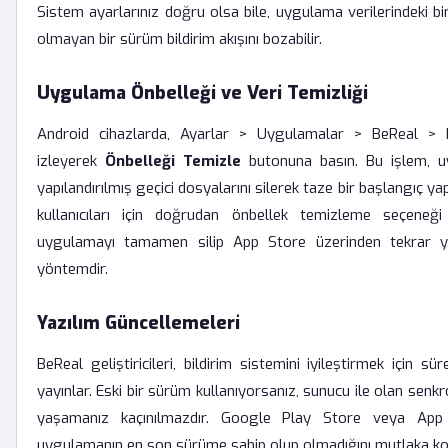
Sistem ayarlarınız doğru olsa bile, uygulama verilerindeki b
olmayan bir sürüm bildirim akışını bozabilir.
Uygulama Önbelleği ve Veri Temizliği
Android cihazlarda, Ayarlar > Uygulamalar > BeReal >
izleyerek
Önbelleği Temizle
butonuna basın. Bu işlem, u
yapılandırılmış geçici dosyalarını silerek taze bir başlangıç ya
kullanıcıları için doğrudan önbellek temizleme seçeneği
uygulamayı tamamen silip App Store üzerinden tekrar yü
yöntemdir.
Yazılım Güncellemeleri
BeReal geliştiricileri, bildirim sistemini iyileştirmek için sü
yayınlar. Eski bir sürüm kullanıyorsanız, sunucu ile olan senk
yaşamanız kaçınılmazdır. Google Play Store veya App
uygulamanın en son sürüme sahip olup olmadığını mutlaka kon