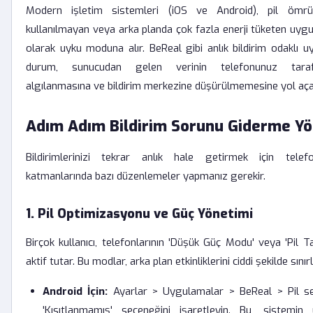
Modern işletim sistemleri (iOS ve Android), pil ömr
kullanılmayan veya arka planda çok fazla enerji tüketen uyg
olarak uyku moduna alır. BeReal gibi anlık bildirim odaklı u
durum, sunucudan gelen verinin telefonunuz taraf
algılanmasına ve bildirim merkezine düşürülmemesine yol aça
Adım Adım Bildirim Sorunu Giderme Yö
Bildirimlerinizi tekrar anlık hale getirmek için telef
katmanlarında bazı düzenlemeler yapmanız gerekir.
1. Pil Optimizasyonu ve Güç Yönetimi
Birçok kullanıcı, telefonlarının 'Düşük Güç Modu' veya 'Pil Ta
aktif tutar. Bu modlar, arka plan etkinliklerini ciddi şekilde sınırl
Android İçin:
Ayarlar > Uygulamalar > BeReal > Pil s
'Kısıtlanmamış' seçeneğini işaretleyin. Bu, sistemi