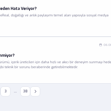
eden Hata Veriyor?
Real, doğallığı ve anlık paylaşımı temel alan yapısıyla sosyal medya
06.0
enmiyor?
mü, içerik üreticileri için daha hızlı ve akıcı bir deneyim sunmayı hed
i teknik bir sorunu beraberinde getirebilmektedir.
3
…
38