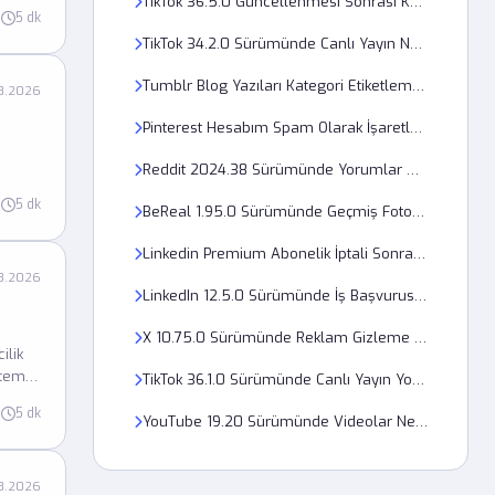
TikTok 36.5.0 Güncellenmesi Sonrası Keşfet Neden Sıfırlandı?
5 dk
TikTok 34.2.0 Sürümünde Canlı Yayın Neden Başlatılmıyor?
Tumblr Blog Yazıları Kategori Etiketleme Özelliği Neden Yok?
8.2026
Pinterest Hesabım Spam Olarak İşaretlendi, İtiraz Edebilir Miyim?
Reddit 2024.38 Sürümünde Yorumlar Neden Görüntülenemiyor?
5 dk
BeReal 1.95.0 Sürümünde Geçmiş Fotoğraflar Nasıl Görüntülenir?
Linkedin Premium Abonelik İptali Sonrası Neden Ücret Kesilmeye Devam Ediyor?
8.2026
LinkedIn 12.5.0 Sürümünde İş Başvurusu Gönderilmiyor Sorunu Nasıl Çözülür?
X 10.75.0 Sürümünde Reklam Gizleme Nasıl Yapılır?
ilik
 temel
TikTok 36.1.0 Sürümünde Canlı Yayın Yorumları Nasıl Gizlenir?
5 dk
YouTube 19.20 Sürümünde Videolar Neden 4K Oynatılmıyor?
8.2026