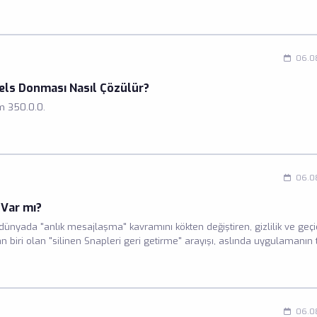
06.0
eels Donması Nasıl Çözülür?
m 350.0.0.
06.0
 Var mı?
l dünyada "anlık mesajlaşma" kavramını kökten değiştiren, gizlilik ve geçic
dan biri olan "silinen Snapleri geri getirme" arayışı, aslında uygulamanın
 Snap'i alıcı tarafından görüntülendiği veya süresi dolduğu anda
06.0