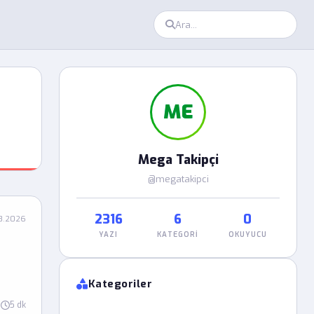
ME
Mega Takipçi
@megatakipci
2316
6
0
8.2026
YAZI
KATEGORI
OKUYUCU
Kategoriler
5 dk