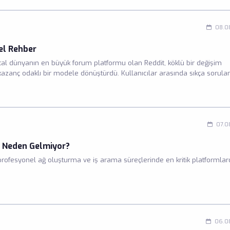
08.0
cel Rehber
Dijital dünyanın en büyük forum platformu olan Reddit, köklü bir değişim
azanç odaklı bir modele dönüştürdü. Kullanıcılar arasında sıkça sorula
yeni ödüllendirme sistemine geçişiyle birlikte daha fazla önem kazandı. 
aliteli paylaşımların topluluk içinde ödüllendirilmesini teşvik etmektedir.
07.0
i Neden Gelmiyor?
 profesyonel ağ oluşturma ve iş arama süreçlerinde en kritik platformla
06.0