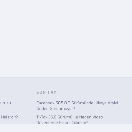
SON 1 AY
vurusu
Facebook 505.0.0 Sürümünde Hikaye Arşivi
Neden Görünmüyor?
ı Nelerdir?
TikTok 36.0 Sürümü ile Neden Video
Düzenleme Ekranı Çöküyor?
dirimi Nasıl
Discord Sunucusuna Üye Davet Linki Süresi