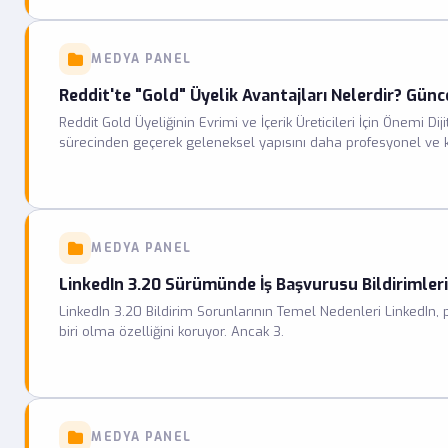
MEDYA PANEL
Reddit'te "Gold" Üyelik Avantajları Nelerdir? Gün
Reddit Gold Üyeliğinin Evrimi ve İçerik Üreticileri İçin Önemi 
sürecinden geçerek geleneksel yapısını daha profesyonel ve k
Reddit'te Gold üyelik avantajları nelerdir sorusu, platformun 
yeni sistem, içeriklerin değerini nicelikten niteliğe taşıyarak, k
MEDYA PANEL
LinkedIn 3.20 Sürümünde İş Başvurusu Bildirimler
LinkedIn 3.20 Bildirim Sorunlarının Temel Nedenleri LinkedIn,
biri olma özelliğini koruyor. Ancak 3.
MEDYA PANEL