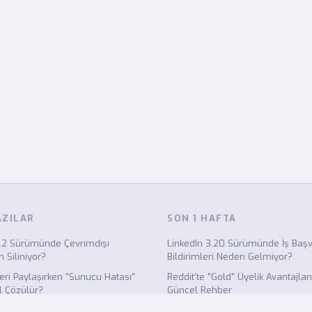
AZILAR
SON 1 HAFTA
.2 Sürümünde Çevrimdışı
LinkedIn 3.20 Sürümünde İş Baş
 Siliniyor?
Bildirimleri Neden Gelmiyor?
eri Paylaşırken "Sunucu Hatası"
Reddit'te "Gold" Üyelik Avantajlar
l Çözülür?
Güncel Rehber
rında Neden Görsel Yükleme
LinkedIn'de Profil Görüntüleme Bil