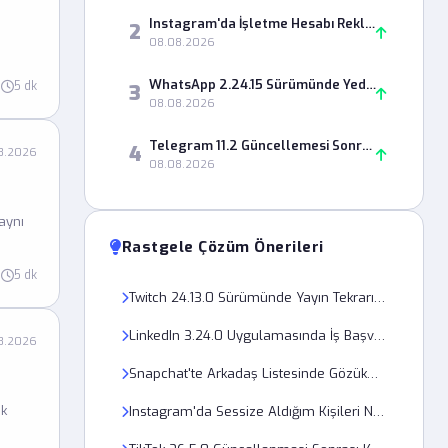
Instagram'da İşletme Hesabı Reklamları Neden İncelemede Bekliyor?
2
08.08.2026
WhatsApp 2.24.15 Sürümünde Yedekleme İşlemi Neden Sürekli Hata Veriyor?
5 dk
3
08.08.2026
Telegram 11.2 Güncellemesi Sonrası Sesli Mesajlar Neden Açılmıyor?
4
8.2026
08.08.2026
aynı
Rastgele Çözüm Önerileri
5 dk
Twitch 24.13.0 Sürümünde Yayın Tekrarı Neden İzlenmiyor?
LinkedIn 3.24.0 Uygulamasında İş Başvurusu Bildirimi Nasıl Ayarlanır?
8.2026
Snapchat'te Arkadaş Listesinde Gözükmeyen Kişiler Nasıl Geri Eklenir?
ik
Instagram'da Sessize Aldığım Kişileri Nasıl Geri Açarım?