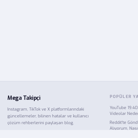
POPÜLER Y
Mega Takipçi
YouTube 19.40
Instagram, TikTok ve X platformlarındaki
Videolar Neden
güncellemeler, bilinen hatalar ve kullanıcı
Reddit'te Gönd
çözüm rehberlerini paylaşan blog.
Alıyorum, Nası
Medium Yazıla