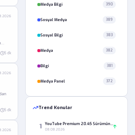
Medya Bilgi
390
8.2026
Sosyal Medya
389
Sosyal Bilgi
383
n
Bu
Medya
382
5 dk
Bilgi
381
8.2026
Medya Panel
372
rdan
Trend Konular
5 dk
YouTube Premium 20.45 Sürümünde Çevrimdışı Videolar Neden Açılmıyor?
1
08.08.2026
8.2026