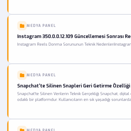
MEDYA PANEL
Instagram 350.0.0.12.109 Güncellemesi Sonrası R
Instagram Reels Donma Sorununun Teknik NedenleriInstagra
MEDYA PANEL
Snapchat'te Silinen Snapleri Geri Getirme Özelliği
Snapchat'te Silinen Verilerin Teknik Gerçekliği Snapchat, dijita
odaklı bir platformdur. Kullanıcıların en sık yaşadığı sorunlar
çalışma mantığıyla çelişmektedir. Snapchat, gönderilen her bir
sunucularından kalıcı olarak siler.
MEDYA PANEL