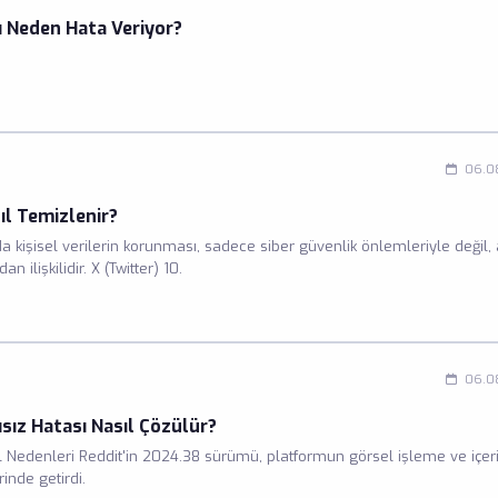
 Neden Hata Veriyor?
06.0
ıl Temizlenir?
 kişisel verilerin korunması, sadece siber güvenlik önlemleriyle değil, 
lişkilidir. X (Twitter) 10.
06.0
ız Hatası Nasıl Çözülür?
Nedenleri Reddit'in 2024.38 sürümü, platformun görsel işleme ve içer
nde getirdi.