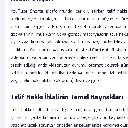
YouTube Shorts platformunda içerik üretirken telif hakkı 
bildirimleriyle karşılaşmak, birçok yaratıcının büyüme sür
teknik bir engeldir. Bu sorun, temel olarak videonuzd
dosyalarının, müziklerin veya görsel materyallerin telif hakla
kişi veya kuruma ait olması ve bu materyallerin izinsiz k
tetiklenir. YouTube'un yapay zeka destekli
Content ID
sistem
videoyu devasa bir veri tabanıyla milisaniyeler içerisinde kı
tespit edildiği anda videonuzun durumu otomatik olarak gün
sahibinin belirlediği politika (videoyu engelleme, izlenebilir
veya geliri hak sahibine aktarma) devreye girer.
Telif Hakkı İhlalinin Temel Kaynakları
Telif hakkı bildirimleri rastgele oluşmaz; genellikle belirli 
içeriklerin yanlış kullanımı sonucu ortaya çıkar. Bu kaynakları
yaşanabilecek sorunları önceden engellemenize yardımcı olur