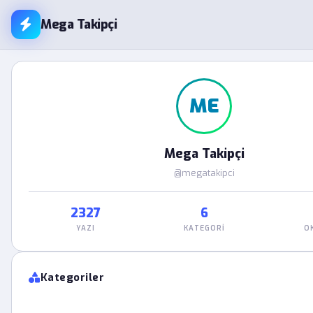
Mega Takipçi
ME
Mega Takipçi
@megatakipci
2327
6
YAZI
KATEGORI
O
Kategoriler