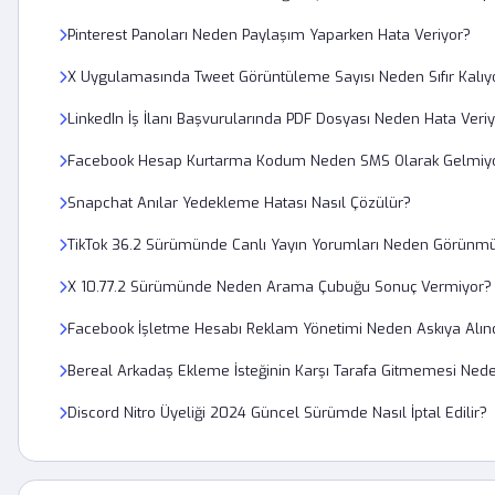
Pinterest Panoları Neden Paylaşım Yaparken Hata Veriyor?
X Uygulamasında Tweet Görüntüleme Sayısı Neden Sıfır Kalıy
LinkedIn İş İlanı Başvurularında PDF Dosyası Neden Hata Veri
Facebook Hesap Kurtarma Kodum Neden SMS Olarak Gelmiy
Snapchat Anılar Yedekleme Hatası Nasıl Çözülür?
TikTok 36.2 Sürümünde Canlı Yayın Yorumları Neden Görünm
X 10.77.2 Sürümünde Neden Arama Çubuğu Sonuç Vermiyor?
Facebook İşletme Hesabı Reklam Yönetimi Neden Askıya Alın
Bereal Arkadaş Ekleme İsteğinin Karşı Tarafa Gitmemesi Ned
Discord Nitro Üyeliği 2024 Güncel Sürümde Nasıl İptal Edilir?