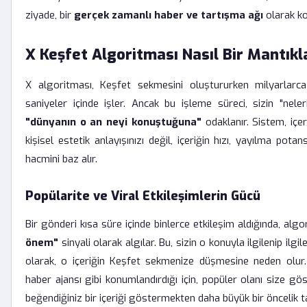
ziyade, bir
gerçek zamanlı haber ve tartışma ağı
olarak k
X Keşfet Algoritması Nasıl Bir Mantıkl
X algoritması, Keşfet sekmesini oluştururken milyarlarca
saniyeler içinde işler. Ancak bu işleme süreci, sizin "neler
"dünyanın o an neyi konuştuğuna"
odaklanır. Sistem, içeri
kişisel estetik anlayışınızı değil, içeriğin hızı, yayılma potan
hacmini baz alır.
Popülarite ve Viral Etkileşimlerin Gücü
Bir gönderi kısa süre içinde binlerce etkileşim aldığında, alg
önem"
sinyali olarak algılar. Bu, sizin o konuyla ilgilenip il
olarak, o içeriğin Keşfet sekmenize düşmesine neden olur. X
haber ajansı gibi konumlandırdığı için, popüler olanı size g
beğendiğiniz bir içeriği göstermekten daha büyük bir öncelik ta