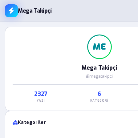
Mega Takipçi
ME
Mega Takipçi
@megatakipci
2327
6
YAZI
KATEGORI
Kategoriler