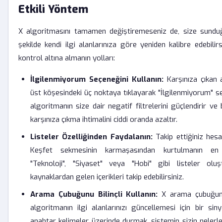
Etkili Yöntem
X algoritmasını tamamen değiştiremeseniz de, size sunduğu 
şekilde kendi ilgi alanlarınıza göre yeniden kalibre edebilirsin
kontrol altına almanın yolları:
İlgilenmiyorum Seçeneğini Kullanın:
Karşınıza çıkan a
üst köşesindeki üç noktaya tıklayarak "İlgilenmiyorum" seç
algoritmanın size dair negatif filtrelerini güçlendirir ve 
karşınıza çıkma ihtimalini ciddi oranda azaltır.
Listeler Özelliğinden Faydalanın:
Takip ettiğiniz hesa
Keşfet sekmesinin karmaşasından kurtulmanın en 
"Teknoloji", "Siyaset" veya "Hobi" gibi listeler oluş
kaynaklardan gelen içerikleri takip edebilirsiniz.
Arama Çubuğunu Bilinçli Kullanın:
X arama çubuğunda
algoritmanın ilgi alanlarınızı güncellemesi için bir siny
anahtar kelimeler üzerinde durmak, sistemin sizin nelerle i