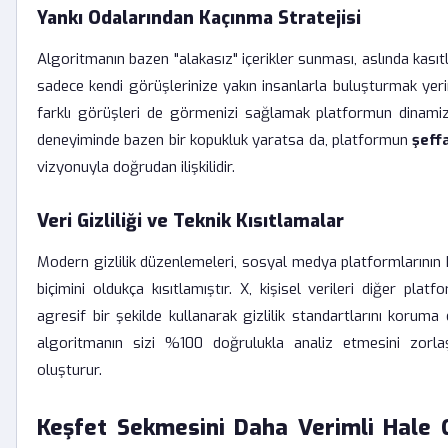
Yankı Odalarından Kaçınma Stratejisi
Algoritmanın bazen "alakasız" içerikler sunması, aslında kasıtlı 
sadece kendi görüşlerinize yakın insanlarla buluşturmak yer
farklı görüşleri de görmenizi sağlamak platformun dinamizmi
deneyiminde bazen bir kopukluk yaratsa da, platformun
şeffa
vizyonuyla doğrudan ilişkilidir.
Veri Gizliliği ve Teknik Kısıtlamalar
Modern gizlilik düzenlemeleri, sosyal medya platformlarının ku
biçimini oldukça kısıtlamıştır. X, kişisel verileri diğer pla
agresif bir şekilde kullanarak gizlilik standartlarını koruma
algoritmanın sizi %100 doğrulukla analiz etmesini zorlaş
oluşturur.
Keşfet Sekmesini Daha Verimli Hale 