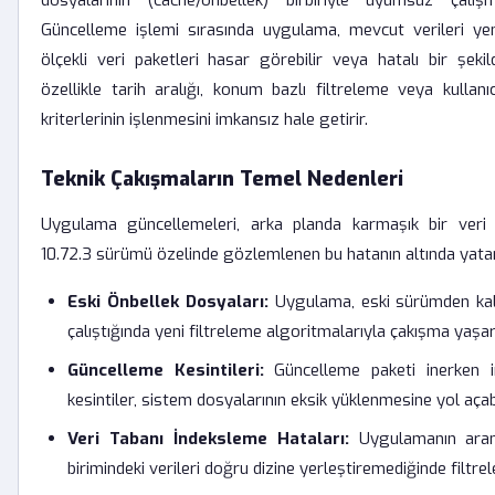
dosyalarının (cache/önbellek) birbiriyle uyumsuz çalış
Güncelleme işlemi sırasında uygulama, mevcut verileri ye
ölçekli veri paketleri hasar görebilir veya hatalı bir şekil
özellikle tarih aralığı, konum bazlı filtreleme veya kullanı
kriterlerinin işlenmesini imkansız hale getirir.
Teknik Çakışmaların Temel Nedenleri
Uygulama güncellemeleri, arka planda karmaşık bir veri y
10.72.3 sürümü özelinde gözlemlenen bu hatanın altında yatan
Eski Önbellek Dosyaları:
Uygulama, eski sürümden kal
çalıştığında yeni filtreleme algoritmalarıyla çakışma yaşar
Güncelleme Kesintileri:
Güncelleme paketi inerken in
kesintiler, sistem dosyalarının eksik yüklenmesine yol açabi
Veri Tabanı İndeksleme Hataları:
Uygulamanın aram
birimindeki verileri doğru dizine yerleştiremediğinde filtrele