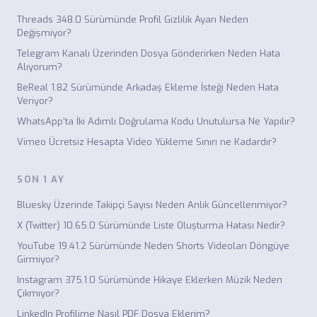
Threads 348.0 Sürümünde Profil Gizlilik Ayarı Neden
Değişmiyor?
Telegram Kanalı Üzerinden Dosya Gönderirken Neden Hata
Alıyorum?
BeReal 1.82 Sürümünde Arkadaş Ekleme İsteği Neden Hata
Veriyor?
WhatsApp'ta İki Adımlı Doğrulama Kodu Unutulursa Ne Yapılır?
Vimeo Ücretsiz Hesapta Video Yükleme Sınırı ne Kadardır?
SON 1 AY
Bluesky Üzerinde Takipçi Sayısı Neden Anlık Güncellenmiyor?
X (Twitter) 10.65.0 Sürümünde Liste Oluşturma Hatası Nedir?
YouTube 19.41.2 Sürümünde Neden Shorts Videoları Döngüye
Girmiyor?
Instagram 375.1.0 Sürümünde Hikaye Eklerken Müzik Neden
Çıkmıyor?
LinkedIn Profilime Nasıl PDF Dosya Eklerim?