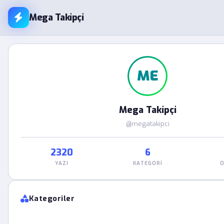
Mega Takipçi
ME
Mega Takipçi
@megatakipci
2320
6
YAZI
KATEGORI
O
Kategoriler