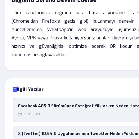
Bağlantı Sorunu Devam Ederse
Tüm çabalarınıza rağmen hala hata alıyorsanız, farkl
(Chrome'dan Firefox'a geçiş gibi) kullanmayı deneyin. 
güncellemeleri, WhatsApp'ın web arayüzüyle uyumsuzluk
Ayrıca, VPN veya Proxy kullanıyorsanız bunları devre dışı b
hızınızı ve güvenliğinizi optimize ederek QR kodun sa
taranmasını sağlayacaktır.
İlgili Yazılar
Facebook 485.0 Sürümünde Fotoğraf Yüklerken Neden Hata
08.08.2026
X (Twitter) 10.54.0 Uygulamasında Tweetler Neden Yüklen