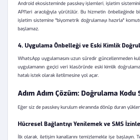
Android ekosisteminde passkey işlemleri, işletim sistemin
API'leri aracılığıyla yürütülür. Bu hizmetin önbelleğind
işletim sistemine "biyometrik doğrulamayı hazırla" komutun
başlamaz.
4. Uygulama Önbelleği ve Eski Kimlik Doğrul
WhatsApp uygulamasını uzun süredir güncellenmeden kull
uygulamanın geçici veri klasöründe eski kimlik doğrulama 
hatalı istek olarak iletilmesine yol açar.
Adım Adım Çözüm: Doğrulama Kodu So
Eğer siz de passkey kurulum ekranında dönüp duran yüklem
Hücresel Bağlantıyı Yenilemek ve SMS İzinl
İlk olarak, iletişim kanallarını temizlemekle işe başlayın.