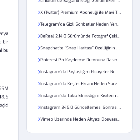
LinkedIn'de Bağlantı İsteği Gönderirken Not Nasıl Eklenir?
X (Twitter) Premium Aboneliği ile Mavi Tik Nasıl Doğrulanır?
Telegram'da Gizli Sohbetler Neden Yeni Cihazda Gözükmüyor?
 veya
BeReal 2.14.0 Sürümünde Fotoğraf Çekimi Neden Hata Veriyor?
a bir
Snapchat'te "Snap Haritası" Özelliğinin Yüklenmemesi Nasıl Düzeltilir?
i bu
Pinterest Pin Kaydetme Butonuna Basınca Neden Sayfa Yenileniyor?
Instagram'da Paylaştığım Hikayeler Neden Bulanık Görünüyor?
Instagram'da Keşfet Ekranı Neden Sürekli Aynı İçerikleri Gösteriyor?
 GSM
Instagram'da Takip Etmediğim Kişilerin Gönderilerini Nasıl Engellerim?
a RCS
eçici
Instagram 345.0 Güncellemesi Sonrası Reels Videoları Neden Kasıyor?
Vimeo Üzerinde Neden Altyazı Dosyası Yüklenmiyor?