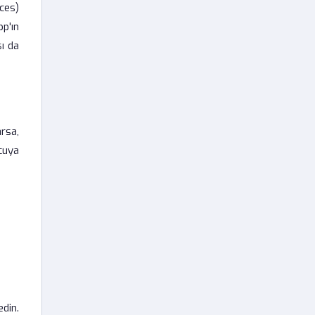
ces)
p'ın
şı da
rsa,
cuya
edin.