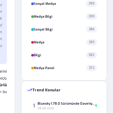
Sosyal Medya
390
z
n
Medya Bilgi
390
ek
d
Sosyal Bilgi
384
n
n
Medya
383
a
Bilgi
382
Medya Panel
372
rini
eçiş
ürlü
Trend Konular
n bu
Bluesky 1.78.0 Sürümünde Davetiye Kodu Neden Geçersiz Sayılıyor?
1
08.08.2026