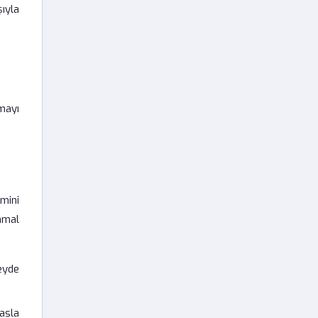
ıyla
mayı
mini
ihmal
eyde
asla