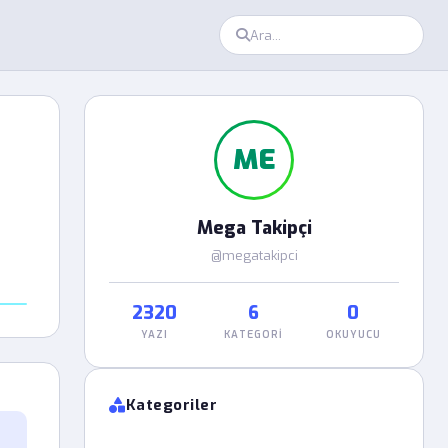
ME
Mega Takipçi
@megatakipci
2320
6
0
YAZI
KATEGORI
OKUYUCU
Kategoriler