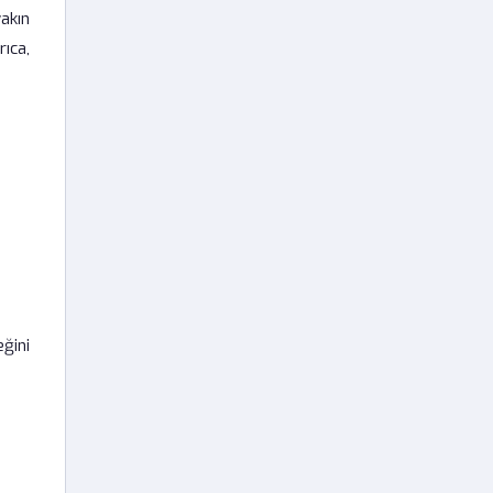
akın
ıca,
ğini