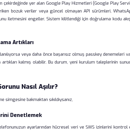
in çekirdeğinde yer alan Google Play Hizmetleri (Google Play Servi
e biriken bozuk veriler veya güncel olmayan API sürümleri, WhatsAp
u iletmesini engeller. Sistem kilitlendiği için doğrulama kodu akı
ama Artıkları
anılıyorsa veya daha önce başarısız olmuş passkey denemeleri va
artıkları kalmış olabilir. Bu durum, yeni kurulum taleplerinin sunu
runu Nasıl Aşılır?
e simgesine bakmaktan sıkıldıysanız,
erini Denetlemek
 Telefonunuzun ayarlarından hücresel veri ve SMS izinlerini kontrol 