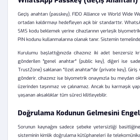
WhatsApp Passkey (Geçiş Anahtarı) N
Geçiş anahtarı (passkey), FIDO Alliance ve World Wide We
ortadan kaldırmayı hedefleyen açık bir standarttır. WhatsA
SMS kodu beklemek yerine cihazlarının yerleşik biyometrik 
PIN kodunu kullanmalarına olanak tanır. Sistemin temelinde
Kurulumu başlattığınızda cihazınız iki adet benzersiz k
gönderilen "genel anahtar" (public key), diğeri ise sad
TrustZone) saklanan "özel anahtar"dır (private key). Giri
gönderir, cihazınız ise biyometrik onayınızla bu meydan ok
üzerinden taşınmaz ve çalınamaz. Ancak bu karmaşık yapı
yaşanan aksaklıklar tüm süreci kilitleyebilir.
Doğrulama Kodunun Gelmesini Engell
Sorunun kaynağını sadece şebeke yetersizliği basitliğine
sisteminin kimlik doğrulama kütüphaneleri ile telekomünikas