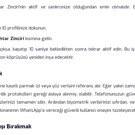
tar Zinciri'nin aktif ve senkronize olduğundan emin olmalıdır. 
 ID profilinize dokunun.
tar Zinciri
kısmına gelin.
ıksa, kapatıp 10 saniye bekledikten sonra tekrar aktif edin. Bu iş
syon köprüsünü yeniden inşa edecektir.
k
 kayıtlı parmak izi veya yüz verisini referans alır. Eğer yakın za
lik protokolleri gereği askıya alınmış olabilir. Telefonunuzun güv
erinizi tamamen silin. Ardından biyometrik verilerinizi sıfırdan, ne
, donanımın WhatsApp'a vereceği güvenli kullanıcı onayını tazeleyecek
ışı Bırakmak