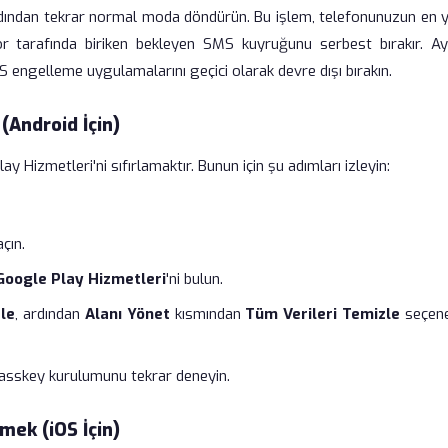
rdından tekrar normal moda döndürün. Bu işlem, telefonunuzun en y
r tarafında biriken bekleyen SMS kuyruğunu serbest bırakır. Ayr
S engelleme uygulamalarını geçici olarak devre dışı bırakın.
(Android İçin)
ay Hizmetleri'ni sıfırlamaktır. Bunun için şu adımları izleyin:
çın.
Google Play Hizmetleri
'ni bulun.
le
, ardından
Alanı Yönet
kısmından
Tüm Verileri Temizle
seçene
asskey kurulumunu tekrar deneyin.
mek (iOS İçin)