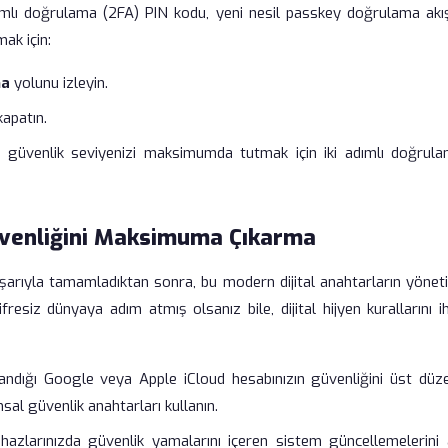
dımlı doğrulama (2FA) PIN kodu, yeni nesil passkey doğrulama akış
ak için:
ma
yolunu izleyin.
apatın.
güvenlik seviyenizi maksimumda tutmak için iki adımlı doğrula
venliğini Maksimuma Çıkarma
ıyla tamamladıktan sonra, bu modern dijital anahtarların yöneti
resiz dünyaya adım atmış olsanız bile, dijital hijyen kurallarını 
andığı Google veya Apple iCloud hesabınızın güvenliğini üst düz
al güvenlik anahtarları kullanın.
zlarınızda güvenlik yamalarını içeren sistem güncellemelerini 