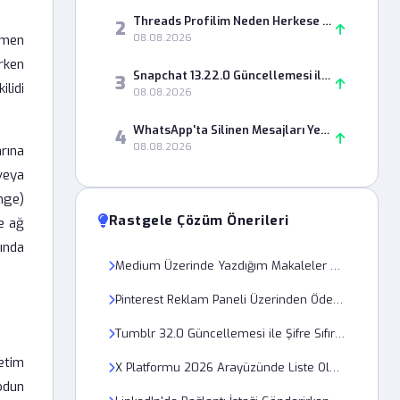
Threads Profilim Neden Herkese Açık Olarak Gözükmüyor?
2
amen
08.08.2026
arken
Snapchat 13.22.0 Güncellemesi ile Snap Streak Nasıl Geri Alınır?
3
ilidi
08.08.2026
WhatsApp'ta Silinen Mesajları Yedeklemeden Görme Şansım Var mı?
4
08.08.2026
rına
veya
nge)
Rastgele Çözüm Önerileri
re ağ
ında
Medium Üzerinde Yazdığım Makaleler Neden Taslak Olarak Kalıyor?
Pinterest Reklam Paneli Üzerinden Ödeme Yöntemi Güncellenirken Neden 500 Hatası Alıyorum?
Tumblr 32.0 Güncellemesi ile Şifre Sıfırlama Maili Neden Gelmiyor?
etim
X Platformu 2026 Arayüzünde Liste Oluşturma 403 Forbidden Hatası Nasıl Düzeltilir?
Kodun