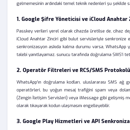
gelmemesinin ardındaki temel teknik nedenleri şu şekilde sır
1. Google Şifre Yöneticisi ve iCloud Anahtar 
Passkey verileri yerel olarak cihazda üretilse de, cihaz d
iCloud Anahtar Zinciri gibi bulut servisleriyle senkronize 
senkronizasyon askıda kalma durumu varsa, WhatsApp yeni
talebi yanıtlayamaz. sunucu tarafında doğrulama SMS'i te
2. Operatör Filtreleri ve RCS/SMS Protokolü
WhatsApp'ın doğrulama kodları, uluslararası SMS ağ ge
operatörleri, bu yoğun mesaj trafiğini spam veya dolandırı
(Zengin İletişim Servisleri) veya iMessage gibi gelişmiş m
olarak tıkayarak kodun ulaşmasını engelleyebilir.
3. Google Play Hizmetleri ve API Senkroniza