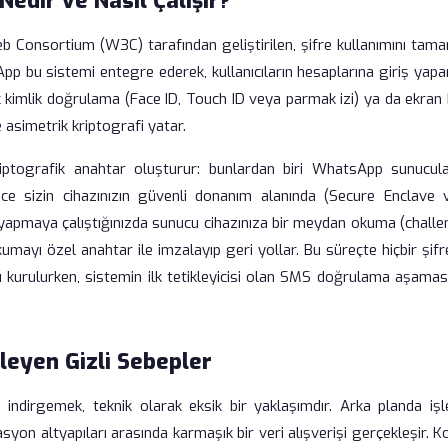
edir ve Nasıl Çalışır?
b Consortium (W3C) tarafından geliştirilen, şifre kullanımını tam
pp bu sistemi entegre ederek, kullanıcıların hesaplarına giriş yap
kimlik doğrulama (Face ID, Touch ID veya parmak izi) ya da ekran k
 asimetrik kriptografi yatar.
riptografik anahtar oluşturur: bunlardan biri WhatsApp sunucula
ece sizin cihazınızın güvenli donanım alanında (Secure Enclave 
ş yapmaya çalıştığınızda sunucu cihazınıza bir meydan okuma (challe
umayı özel anahtar ile imzalayıp geri yollar. Bu süreçte hiçbir şif
 kurulurken, sistemin ilk tetikleyicisi olan SMS doğrulama aşamas
eyen Gizli Sebepler
 indirgemek, teknik olarak eksik bir yaklaşımdır. Arka planda işl
yon altyapıları arasında karmaşık bir veri alışverişi gerçekleşir. 