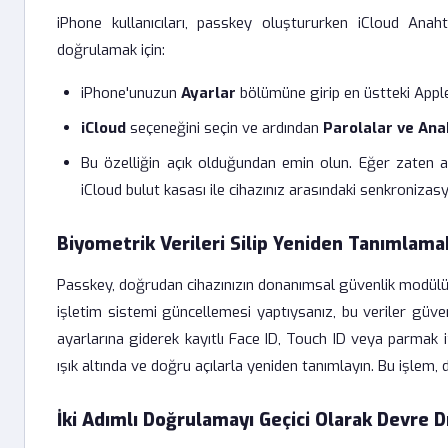
iPhone kullanıcıları, passkey oluştururken iCloud Anah
doğrulamak için:
iPhone'unuzun
Ayarlar
bölümüne girip en üstteki Apple
iCloud
seçeneğini seçin ve ardından
Parolalar ve Anah
Bu özelliğin açık olduğundan emin olun. Eğer zaten aç
iCloud bulut kasası ile cihazınız arasındaki senkroniza
Biyometrik Verileri Silip Yeniden Tanımlama
Passkey, doğrudan cihazınızın donanımsal güvenlik modülüne
işletim sistemi güncellemesi yaptıysanız, bu veriler güven
ayarlarına giderek kayıtlı Face ID, Touch ID veya parmak izl
ışık altında ve doğru açılarla yeniden tanımlayın. Bu işlem
İki Adımlı Doğrulamayı Geçici Olarak Devre D