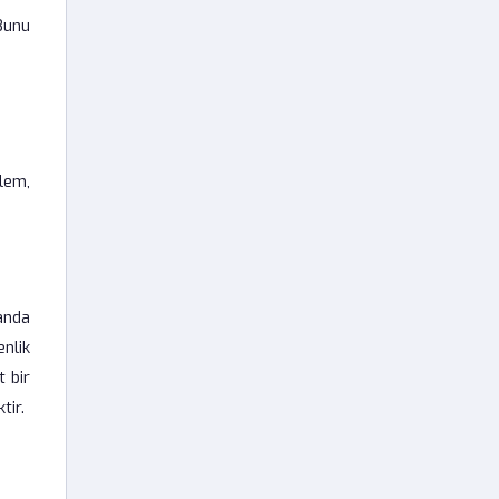
Bunu
lem,
manda
enlik
t bir
tir.