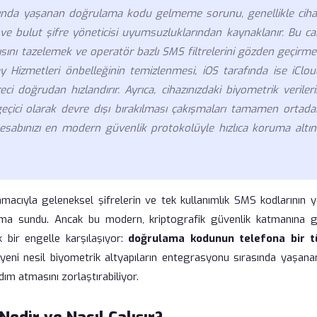
ında yaşanan doğrulama kodu gelmeme sorunu, genellikle ciha
 ve bulut şifre yöneticisi uyumsuzluklarından kaynaklanır. Bu ca
tısını tazelemek ve operatör bazlı SMS filtrelerini gözden geçirm
ay Hizmetleri önbelleğinin temizlenmesi, iOS tarafında ise iClou
 doğrudan hızlandırır. Ayrıca, cihazınızdaki biyometrik verileri
geçici olarak devre dışı bırakılması çakışmaları tamamen ortada
hesabınızı en modern güvenlik protokolüyle hızlıca koruma altın
macıyla geleneksel şifrelerin ve tek kullanımlık SMS kodlarının ye
anıma sundu. Ancak bu modern, kriptografik güvenlik katmanına g
k bir engelle karşılaşıyor:
doğrulama kodunun telefona bir t
yeni nesil biyometrik altyapıların entegrasyonu sırasında yaşana
dım atmasını zorlaştırabiliyor.