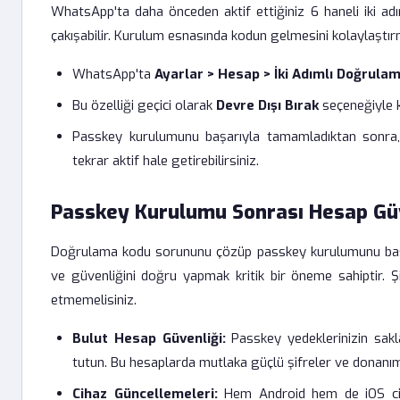
WhatsApp'ta daha önceden aktif ettiğiniz 6 haneli iki a
çakışabilir. Kurulum esnasında kodun gelmesini kolaylaştırm
WhatsApp'ta
Ayarlar > Hesap > İki Adımlı Doğrula
Bu özelliği geçici olarak
Devre Dışı Bırak
seçeneğiyle k
Passkey kurulumunu başarıyla tamamladıktan sonra, 
tekrar aktif hale getirebilirsiniz.
Passkey Kurulumu Sonrası Hesap Gü
Doğrulama kodu sorununu çözüp passkey kurulumunu başar
ve güvenliğini doğru yapmak kritik bir öneme sahiptir. Şif
etmemelisiniz.
Bulut Hesap Güvenliği:
Passkey yedeklerinizin sakl
tutun. Bu hesaplarda mutlaka güçlü şifreler ve donanıms
Cihaz Güncellemeleri:
Hem Android hem de iOS ciha