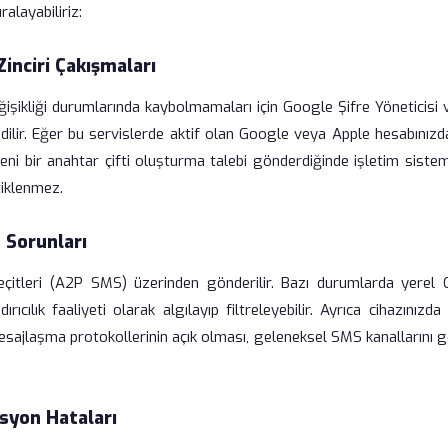
alayabiliriz:
Zinciri Çakışmaları
eğişikliği durumlarında kaybolmamaları için Google Şifre Yöneticisi
edilir. Eğer bu servislerde aktif olan Google veya Apple hesabınızd
 bir anahtar çifti oluşturma talebi gönderdiğinde işletim sistem
tiklenmez.
 Sorunları
çitleri (A2P SMS) üzerinden gönderilir. Bazı durumlarda yerel
cılık faaliyeti olarak algılayıp filtreleyebilir. Ayrıca cihazınızd
esajlaşma protokollerinin açık olması, geleneksel SMS kanallarını g
syon Hataları