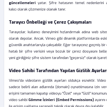
güncellemeleri
yatar. Şifre hatasının temel nedenlerini
kalıcı olarak çözmenize olanak tanır.
Tarayıcı Önbelleği ve Çerez Çakışmaları
Tarayıcılar, kullanıcı deneyimini hızlandırmak adına web sites
olarak depolar. Ancak, Vimeo gibi dinamik platformlarda eski
güvenlik anahtarlarıyla çakışabilir. Eğer tarayıcınız geçmiş b
hatalı bir şifre verisini veya bozuk bir çerez dosyasını bell
yeni girdiğiniz şifre sistem tarafından "geçersiz" olarak işaretl
Video Sahibi Tarafından Yapılan Gizlilik Ayarlar
Vimeo'da videoların gizlilik ayarları oldukça esnektir. Video
sadece belirli alan adlarında (domain) oynatılmasına izin vere
erişimi tamamen kapatıp videoyu "Özel" veya "Gizli" konumuna 
video sahibi
Gömme İzinleri (Embed Permissions)
ayarını 
ile erişim sağlama seçeneği teknik olarak devre dışı kalabilir.