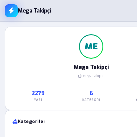
Mega Takipçi
ME
Mega Takipçi
@megatakipci
2279
6
YAZI
KATEGORI
Kategoriler