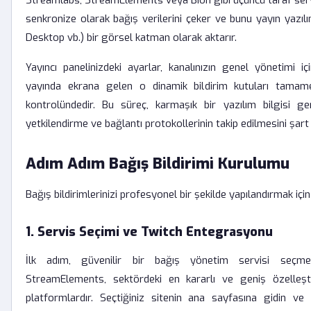
Streamlabs, StreamElements veya Bion gibi üçüncü taraf servi
senkronize olarak bağış verilerini çeker ve bunu yayın yazıl
Desktop vb.) bir görsel katman olarak aktarır.
Yayıncı panelinizdeki ayarlar, kanalınızın genel yönetimi iç
yayında ekrana gelen o dinamik bildirim kutuları tamame
kontrolündedir. Bu süreç, karmaşık bir yazılım bilgisi g
yetkilendirme ve bağlantı protokollerinin takip edilmesini şart
Adım Adım Bağış Bildirimi Kurulumu
Bağış bildirimlerinizi profesyonel bir şekilde yapılandırmak için
1. Servis Seçimi ve Twitch Entegrasyonu
İlk adım, güvenilir bir bağış yönetim servisi seçme
StreamElements, sektördeki en kararlı ve geniş özelleşt
platformlardır. Seçtiğiniz sitenin ana sayfasına gidin ve