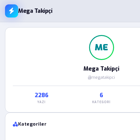
Mega Takipçi
ME
Mega Takipçi
@megatakipci
2286
6
YAZI
KATEGORI
Kategoriler