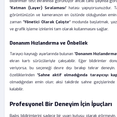
Bildirimler test ekranında görünüyor ancak canlı yayında 
'Katman (Layer) Sıralaması'
hatası yapıyorsunuzdur. Ta
görüntünüzün ve kameranızın en üstünde olduğundan emin o
zaman
'Yönetici Olarak Çalıştır'
modunda başlatmak, yazıl
ve grafik işleme izinlerini tam olarak kullanmasını sağlar.
Donanım Hızlandırma ve Önbellek
Tarayıcı kaynağı ayarlarında bulunan
'Donanım Hızlandırmay
ekran kartı sürücüleriyle çakışabilir. Eğer bildirimler d
veriyorsa, bu seçeneği devre dışı bırakıp tekrar deneyin. 
özelliklerinden
'Sahne aktif olmadığında tarayıcıyı kap
olmadığından emin olun; aksi takdirde sahne geçişlerinde bi
kalabilir.
Profesyonel Bir Deneyim İçin İpuçları
Bağış bildirimlerini sadece bir uyarı kutusu olarak görmeyin. İ