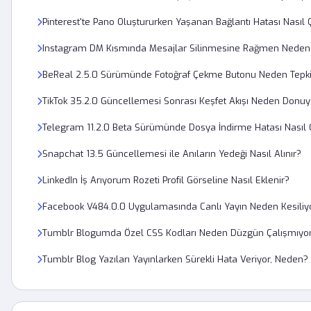
Pinterest'te Pano Oluştururken Yaşanan Bağlantı Hatası Nasıl 
Instagram DM Kısmında Mesajlar Silinmesine Rağmen Neden 
BeReal 2.5.0 Sürümünde Fotoğraf Çekme Butonu Neden Tepki
TikTok 35.2.0 Güncellemesi Sonrası Keşfet Akışı Neden Donuy
Telegram 11.2.0 Beta Sürümünde Dosya İndirme Hatası Nasıl 
Snapchat 13.5 Güncellemesi ile Anıların Yedeği Nasıl Alınır?
LinkedIn İş Arıyorum Rozeti Profil Görseline Nasıl Eklenir?
Facebook V484.0.0 Uygulamasında Canlı Yayın Neden Kesiliy
Tumblr Blogumda Özel CSS Kodları Neden Düzgün Çalışmıyo
Tumblr Blog Yazıları Yayınlarken Sürekli Hata Veriyor, Neden?