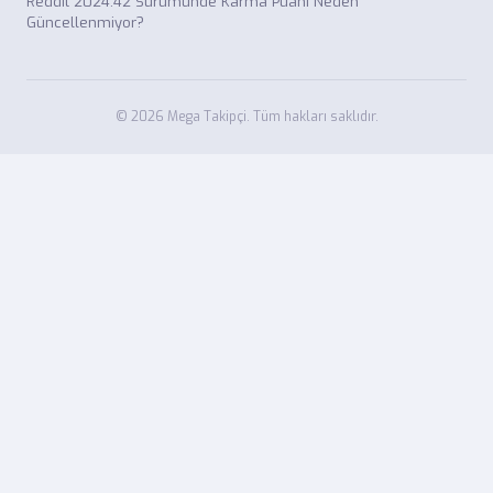
Reddit 2024.42 Sürümünde Karma Puanı Neden
Güncellenmiyor?
© 2026 Mega Takipçi. Tüm hakları saklıdır.