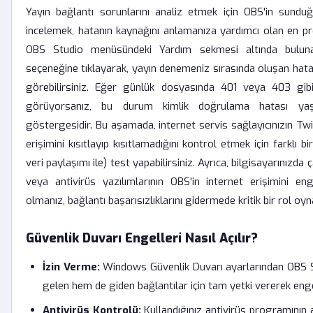
Yayın bağlantı sorunlarını analiz etmek için OBS'in sundu
incelemek, hatanın kaynağını anlamanıza yardımcı olan en p
OBS Studio menüsündeki Yardım sekmesi altında bulun
seçeneğine tıklayarak, yayın denemeniz sırasında oluşan hatala
görebilirsiniz. Eğer günlük dosyasında 401 veya 403 gi
görüyorsanız, bu durum kimlik doğrulama hatası yaşa
göstergesidir. Bu aşamada, internet servis sağlayıcınızın Tw
erişimini kısıtlayıp kısıtlamadığını kontrol etmek için farklı 
veri paylaşımı ile) test yapabilirsiniz. Ayrıca, bilgisayarınızda 
veya antivirüs yazılımlarının OBS'in internet erişimini e
olmanız, bağlantı başarısızlıklarını gidermede kritik bir rol oyn
Güvenlik Duvarı Engelleri Nasıl Açılır?
İzin Verme:
Windows Güvenlik Duvarı ayarlarından OBS S
gelen hem de giden bağlantılar için tam yetki vererek engel
Antivirüs Kontrolü:
Kullandığınız antivirüs programının 