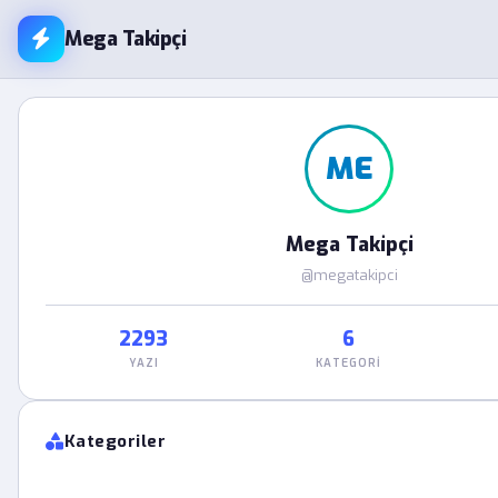
Mega Takipçi
ME
Mega Takipçi
@megatakipci
2293
6
YAZI
KATEGORI
Kategoriler