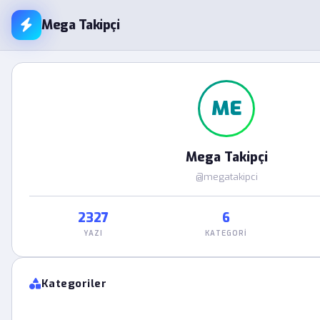
Mega Takipçi
ME
Mega Takipçi
@megatakipci
2327
6
YAZI
KATEGORI
Kategoriler