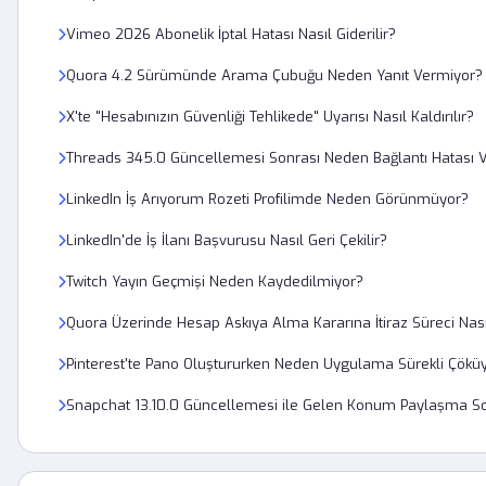
Vimeo 2026 Abonelik İptal Hatası Nasıl Giderilir?
Quora 4.2 Sürümünde Arama Çubuğu Neden Yanıt Vermiyor?
X'te "Hesabınızın Güvenliği Tehlikede" Uyarısı Nasıl Kaldırılır?
Threads 345.0 Güncellemesi Sonrası Neden Bağlantı Hatası V
LinkedIn İş Arıyorum Rozeti Profilimde Neden Görünmüyor?
LinkedIn'de İş İlanı Başvurusu Nasıl Geri Çekilir?
Twitch Yayın Geçmişi Neden Kaydedilmiyor?
Quora Üzerinde Hesap Askıya Alma Kararına İtiraz Süreci Nasıl
Pinterest'te Pano Oluştururken Neden Uygulama Sürekli Çökü
Snapchat 13.10.0 Güncellemesi ile Gelen Konum Paylaşma Sor