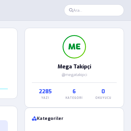
ME
Mega Takipçi
@megatakipci
2285
6
0
YAZI
KATEGORI
OKUYUCU
Kategoriler