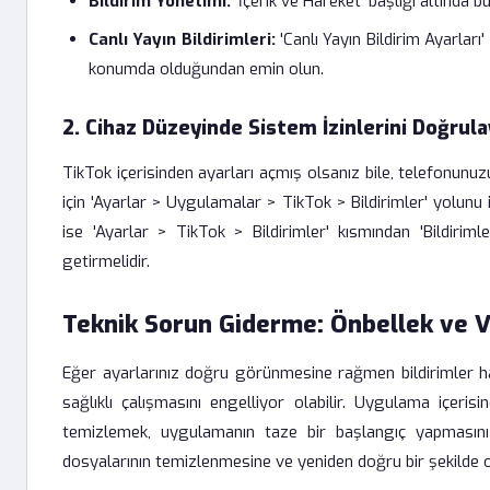
Bildirim Yönetimi:
'İçerik ve Hareket' başlığı altında b
Canlı Yayın Bildirimleri:
'Canlı Yayın Bildirim Ayarları'
konumda olduğundan emin olun.
2. Cihaz Düzeyinde Sistem İzinlerini Doğrula
TikTok içerisinden ayarları açmış olsanız bile, telefonunuzu
için 'Ayarlar > Uygulamalar > TikTok > Bildirimler' yolunu i
ise 'Ayarlar > TikTok > Bildirimler' kısmından 'Bildiriml
getirmelidir.
Teknik Sorun Giderme: Önbellek ve V
Eğer ayarlarınız doğru görünmesine rağmen bildirimler ha
sağlıklı çalışmasını engelliyor olabilir. Uygulama içerisi
temizlemek, uygulamanın taze bir başlangıç yapmasını 
dosyalarının temizlenmesine ve yeniden doğru bir şekilde 