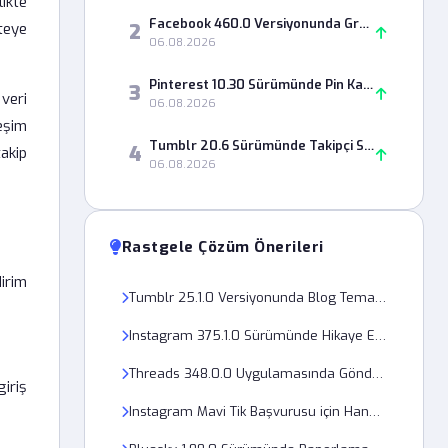
ikte
Facebook 460.0 Versiyonunda Grup Paylaşımları Neden Görünmüyor?
2
teye
06.08.2026
Pinterest 10.30 Sürümünde Pin Kaydetme Hatası Nasıl Çözülür?
3
 veri
06.08.2026
eşim
Tumblr 20.6 Sürümünde Takipçi Sayısı Neden Yanlış Görünüyor?
4
takip
06.08.2026
Rastgele Çözüm Önerileri
dirim
Tumblr 25.1.0 Versiyonunda Blog Teması Neden Bozuk Görünüyor?
Instagram 375.1.0 Sürümünde Hikaye Eklerken Müzik Neden Çıkmıyor?
Threads 348.0.0 Uygulamasında Gönderi Paylaşırken Neden Hata Veriyor?
iriş
Instagram Mavi Tik Başvurusu için Hangi Belgeler Gerekli?