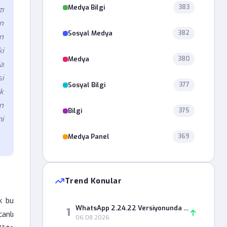
Medya Bilgi
383
ı
an
Sosyal Medya
382
n
i
Medya
380
a
i
Sosyal Bilgi
377
ak
en
Bilgi
375
mi
Medya Panel
369
Trend Konular
k bu
WhatsApp 2.24.22 Versiyonunda Durum Paylaşımı Neden Hata Veriyor?
1
canlı
06.08.2026