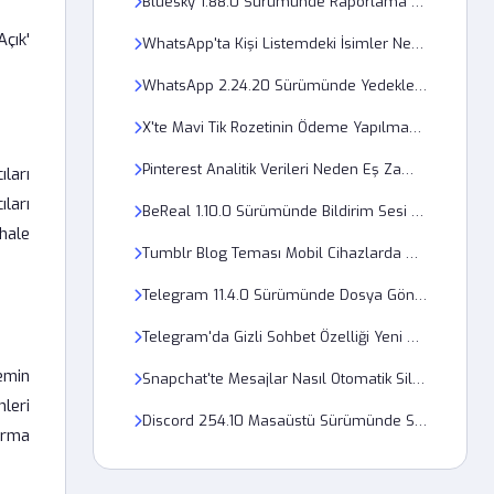
Bluesky 1.88.0 Sürümünde Raporlama Özelliği Neden Çalışmıyor?
Açık'
WhatsApp'ta Kişi Listemdeki İsimler Neden Görünmüyor?
WhatsApp 2.24.20 Sürümünde Yedekleme Hatası Neden Alınıyor?
X'te Mavi Tik Rozetinin Ödeme Yapılmasına Rağmen Aktif Olmaması Sorunu Nasıl Çözülür?
Pinterest Analitik Verileri Neden Eş Zamanlı Güncellenmiyor?
ıları
ıları
BeReal 1.10.0 Sürümünde Bildirim Sesi Neden Çıkmıyor?
hale
Tumblr Blog Teması Mobil Cihazlarda Neden Düzgün Görünmüyor?
Telegram 11.4.0 Sürümünde Dosya Gönderme Sınırı Neden Aşıldı?
Telegram'da Gizli Sohbet Özelliği Yeni Sürümde Nerede Bulunur?
emin
Snapchat'te Mesajlar Nasıl Otomatik Silinir?
leri
Discord 254.10 Masaüstü Sürümünde Ses Kanalları Neden Bağlantı Kesiyor?
ırma