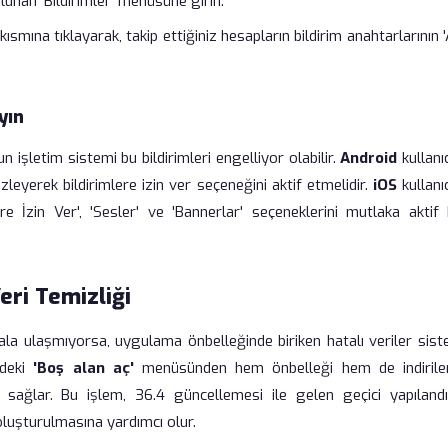
ulunan 'Bildirimler' menüsüne girin.
 kısmına tıklayarak, takip ettiğiniz hesapların bildirim anahtarlarının '
yın
n işletim sistemi bu bildirimleri engelliyor olabilir.
Android
kullanıc
zleyerek bildirimlere izin ver seçeneğini aktif etmelidir.
iOS
kullanıc
ere İzin Ver', 'Sesler' ve 'Bannerlar' seçeneklerini mutlaka aktif 
eri Temizliği
la ulaşmıyorsa, uygulama önbelleğinde biriken hatalı veriler sist
ndeki
'Boş alan aç'
menüsünden hem önbelleği hem de indirilen
sağlar. Bu işlem, 36.4 güncellemesi ile gelen geçici yapıland
oluşturulmasına yardımcı olur.