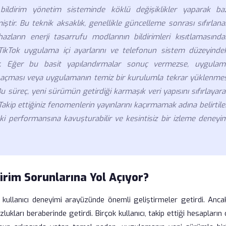
bildirim yönetim sisteminde köklü değişiklikler yaparak baz
emiştir. Bu teknik aksaklık, genellikle güncelleme sonrası sıfırlan
azların enerji tasarrufu modlarının bildirimleri kısıtlamasında
ikTok uygulama içi ayarlarını ve telefonun sistem düzeyindek
idir. Eğer bu basit yapılandırmalar sonuç vermezse, uygulam
 açması veya uygulamanın temiz bir kurulumla tekrar yüklenmes
u süreç, yeni sürümün getirdiği karmaşık veri yapısını sıfırlayar
 Takip ettiğiniz fenomenlerin yayınlarını kaçırmamak adına belirtil
ski performansına kavuşturabilir ve kesintisiz bir izleme deneyi
irim Sorunlarına Yol Açıyor?
kullanıcı deneyimi arayüzünde önemli geliştirmeler getirdi. Anca
ukları beraberinde getirdi. Birçok kullanıcı, takip ettiği hesapların 