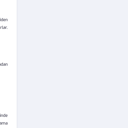
iden
lar.
adan
inde
lama