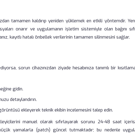
zdan tamamen kaldırıp yeniden yüklemek en etkili yöntemdir. Yen
yaları onarır ve uygulamanın işletim sistemiyle olan bağını sıfır
z, kayıtlı hatalı önbellek verilerinin tamamen silinmesini sağlar.
iyorsa, sorun cihazınızdan ziyade hesabınıza tanımlı bir kısıtlam
eğine gidin.
unuzu detaylandırın.
görüntüsü ekleyerek teknik ekibin incelemesini talep edin.
ikleyicilerini manuel olarak sıfırlayarak sorunu 24-48 saat içeris
e küçük yamalarla (patch) güncel tutmaktadır; bu nedenle uygu