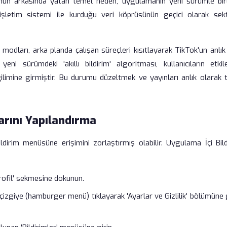
rumun arkasında yatan temel neden, uygulamanın yeni sürümle birl
 işletim sistemi ile kurduğu veri köprüsünün geçici olarak sek
 modları, arka planda çalışan süreçleri kısıtlayarak TikTok'un anlık
eni sürümdeki 'akıllı bildirim' algoritması, kullanıcıların etkil
 eğilimine girmiştir. Bu durumu düzeltmek ve yayınları anlık olarak 
arını Yapılandırma
ildirim menüsüne erişimini zorlaştırmış olabilir. Uygulama İçi Bil
rofil' sekmesine dokunun.
izgiye (hamburger menü) tıklayarak 'Ayarlar ve Gizlilik' bölümüne g