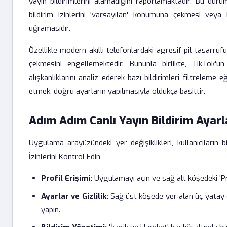
yayın bildirimlerini alamadığını raporlamaktadır. Bu du
bildirim izinlerini 'varsayılan' konumuna çekmesi veya
uğramasıdır.
Özellikle modern akıllı telefonlardaki agresif pil tasarrufu
çekmesini engellemektedir. Bununla birlikte, TikTok'un y
alışkanlıklarını analiz ederek bazı bildirimleri filtreleme
etmek, doğru ayarların yapılmasıyla oldukça basittir.
Adım Adım Canlı Yayın Bildirim Ayarl
Uygulama arayüzündeki yer değişiklikleri, kullanıcıların b
İzinlerini Kontrol Edin
Profil Erişimi:
Uygulamayı açın ve sağ alt köşedeki 'P
Ayarlar ve Gizlilik:
Sağ üst köşede yer alan üç yatay ç
yapın.