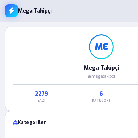
Mega Takipçi
ME
Mega Takipçi
@megatakipci
2279
6
YAZI
KATEGORI
Kategoriler