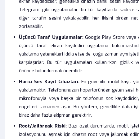
ekran kaydediciler, genellikle cihazın dahili sesini kayd
Telegram gibi uygulamalar, bu tür kayıtlarda sadece s
diğer tarafın sesini yakalayabilir, her ikisini birden n
zorlanabilir.
Üçüncü Taraf Uygulamalar:
Google Play Store veya A
üçüncü taraf ekran kaydedici uygulama bulunmaktadır
yakalama yetenekleri iddia etse de, çoğu zaman aynı işleti
karşılaşırlar. Bu tür uygulamaları kullanırken gizlilik 
önünde bulundurmak önemlidir.
Harici Ses Kayıt Cihazları:
En güvenilir mobil kayıt yön
yakalamaktır. Telefonunuzun hoparlöründen gelen sesi, hari
mikrofonuyla veya başka bir telefonun ses kaydedicisi
engelleri tamamen aşar. Bu yöntem, genellikle daha iyi
biraz daha fazla ekipman gerektirir.
Root/Jailbreak Riski:
Bazı özel durumlarda, mobil işlet
izolasyonunu aşmak için cihazın root veya jailbreak edil