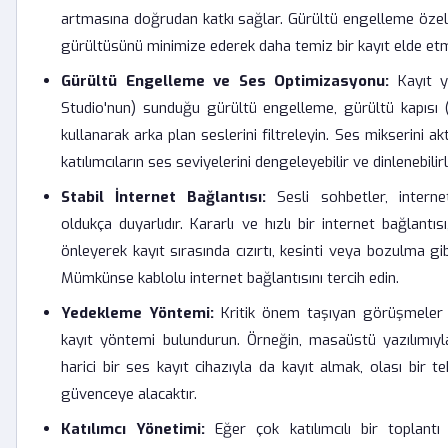
artmasına doğrudan katkı sağlar. Gürültü engelleme özelli
gürültüsünü minimize ederek daha temiz bir kayıt elde etm
Gürültü Engelleme ve Ses Optimizasyonu:
Kayıt ya
Studio'nun) sunduğu gürültü engelleme, gürültü kapısı (n
kullanarak arka plan seslerini filtreleyin. Ses mikserini ak
katılımcıların ses seviyelerini dengeleyebilir ve dinlenebilirliğ
Stabil İnternet Bağlantısı:
Sesli sohbetler, internet
oldukça duyarlıdır. Kararlı ve hızlı bir internet bağlantıs
önleyerek kayıt sırasında cızırtı, kesinti veya bozulma gi
Mümkünse kablolu internet bağlantısını tercih edin.
Yedekleme Yöntemi:
Kritik önem taşıyan görüşmeler 
kayıt yöntemi bulundurun. Örneğin, masaüstü yazılımıy
harici bir ses kayıt cihazıyla da kayıt almak, olası bir t
güvenceye alacaktır.
Katılımcı Yönetimi:
Eğer çok katılımcılı bir toplantı 