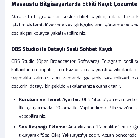
Masaüstü Bilgisayarlarda Etkili Kayıt Çözümle
Masaüstü bilgisayarlar, sesli sohbet kaydı için daha fazla 
İşletim sistemi düzeyinde ses giriş/çıkışlarını yönetme yeten
ses akışını kolayca yakalayabilirsiniz.
OBS Studio ile Detaylı Sesli Sohbet Kaydı
OBS Studio (Open Broadcaster Software), Telegram sesli so
kullanılan en popüler, ücretsiz ve açık kaynaklı yazılımlardan 
yapmakla kalmaz, aynı zamanda gelişmiş ses mikseri özel
seslerini detaylı bir şekilde yakalamanıza olanak tanır.
Kurulum ve Temel Ayarlar:
OBS Studio'yu resmi web si
İlk çalıştırmada "Otomatik Yapılandırma Sihirbazı"nı 
yapabilirsiniz.
Ses Kaynağı Ekleme:
Ana ekranda "Kaynaklar" kutucuğun
tıklayarak "Ses Çıkış Yakalayıcı"yı seçin. Açılan pencered