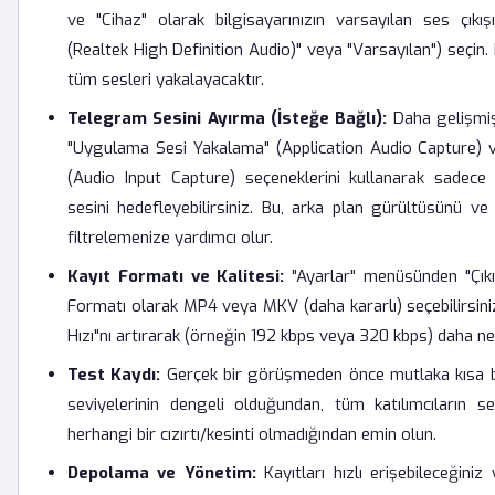
ve "Cihaz" olarak bilgisayarınızın varsayılan ses çıkış
(Realtek High Definition Audio)" veya "Varsayılan") seçin. 
tüm sesleri yakalayacaktır.
Telegram Sesini Ayırma (İsteğe Bağlı):
Daha gelişmiş
"Uygulama Sesi Yakalama" (Application Audio Capture) ve
(Audio Input Capture) seçeneklerini kullanarak sadec
sesini hedefleyebilirsiniz. Bu, arka plan gürültüsünü v
filtrelemenize yardımcı olur.
Kayıt Formatı ve Kalitesi:
"Ayarlar" menüsünden "Çıkı
Formatı olarak MP4 veya MKV (daha kararlı) seçebilirsiniz.
Hızı"nı artırarak (örneğin 192 kbps veya 320 kbps) daha net
Test Kaydı:
Gerçek bir görüşmeden önce mutlaka kısa b
seviyelerinin dengeli olduğundan, tüm katılımcıların s
herhangi bir cızırtı/kesinti olmadığından emin olun.
Depolama ve Yönetim:
Kayıtları hızlı erişebileceğiniz