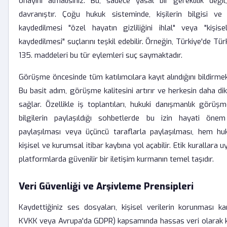
onayını almalısınız. Bu, sadece yasal bir gereklilik deği
davranıştır. Çoğu hukuk sisteminde, kişilerin bilgisi ve 
kaydedilmesi "özel hayatın gizliliğini ihlal" veya "kişise
kaydedilmesi" suçlarını teşkil edebilir. Örneğin, Türkiye'de T
135. maddeleri bu tür eylemleri suç saymaktadır.
Görüşme öncesinde tüm katılımcılara kayıt alındığını bildirmek, 
Bu basit adım, görüşme kalitesini artırır ve herkesin daha dikk
sağlar. Özellikle iş toplantıları, hukuki danışmanlık görüş
bilgilerin paylaşıldığı sohbetlerde bu izin hayati önem t
paylaşılması veya üçüncü taraflarla paylaşılması, hem hu
kişisel ve kurumsal itibar kaybına yol açabilir. Etik kurallara 
platformlarda güvenilir bir iletişim kurmanın temel taşıdır.
Veri Güvenliği ve Arşivleme Prensipleri
Kaydettiğiniz ses dosyaları, kişisel verilerin korunması k
KVKK veya Avrupa'da GDPR) kapsamında hassas veri olarak kab