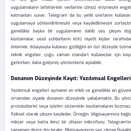
uygulamaların birbirlerinin verilerine izinsiz erişmesini eng
katmanları sunar. Telegram da bu yetki sınırlarını kullanar
uygulamaya yönlendirilmesini veya kaydedilmesini zorlaştır
genellikle başka bir uygulamanın dahili ses çıkışını d
kısıtlamalar, sesli sohbetlerin kötü niyetli kişiler tarafınd
önlemek, dolayısıyla kullanıcı gizliliğini en üst düzeyde tutm
teknik engeller, çoğu zaman standart kullanıcılar için ka
getirirken, daha gelişmiş yöntemlerle aşılabilir.
Donanım Düzeyinde Kayıt: Yazılımsal Engeller
Yazılımsal engelleri aşmanın en etkili ve genellikle en güvenili
ortamdan ziyade donanım düzeyinde yakalamaktır. Bu yönt
protokollerini veya işletim sisteminin kısıtlamalarını bozma
fiziksel olarak çıkışını kaydeder. Örneğin, bilgisayarınıza bağlad
mikser veya hatta ikinci bir cihazın mikrofonu, Telegram'ın 
tamamen devre dışı bırakır. Bilgisayarınızın ses çıkışını (kulak