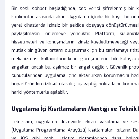
Bir sesli sohbet başladığında, ses verisi şifrelenmiş bir
katılımcılar arasında akar. Uygulama içinde bir kayıt buton
yerel cihazlarda izinsiz bir şekilde dosyaya dönüştürülmesi
paylaşılmasını önlemeye yöneliktir. Platform, kullanıcıl
hissetmeleri ve konuşmaların izinsiz kaydedilmeyeceği vey
mutlak bir güven ortamı oluşturmak için bu sınırlamayı titizlikl
mekanizması, kullanıcıların kendi görüşmelerini bile kolayc
engeller, ancak bu, aşılmaz bir engel değildir. Güvenlik prot
sunucularından uygulama içine aktarılırken korunmasını hede
hoparlöründen fiziksel olarak çıkış yaptığı noktada bu koruma fi
harici yöntemlerle aşılabilir.
Uygulama İçi Kısıtlamaların Mantığı ve Teknik 
Telegram, uygulama düzeyinde ekran yakalama ve ses 
(Uygulama Programlama Arayüzü) kısıtlamaları kullanır. Bu 
ve iOS gibi mobil işletim sistemlerinde daha belirgind