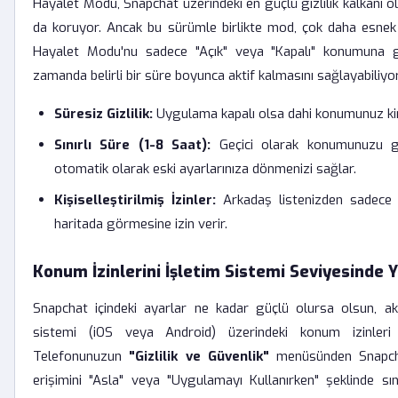
Hayalet Modu, Snapchat üzerindeki en güçlü gizlilik kalkanı ol
da koruyor. Ancak bu sürümle birlikte mod, çok daha esnek 
Hayalet Modu'nu sadece "Açık" veya "Kapalı" konumuna g
zamanda belirli bir süre boyunca aktif kalmasını sağlayabiliyo
Süresiz Gizlilik:
Uygulama kapalı olsa dahi konumunuz ki
Sınırlı Süre (1-8 Saat):
Geçici olarak konumunuzu gi
otomatik olarak eski ayarlarınıza dönmenizi sağlar.
Kişiselleştirilmiş İzinler:
Arkadaş listenizden sadece bel
haritada görmesine izin verir.
Konum İzinlerini İşletim Sistemi Seviyesinde 
Snapchat içindeki ayarlar ne kadar güçlü olursa olsun, akı
sistemi (iOS veya Android) üzerindeki konum izinleri 
Telefonunuzun
"Gizlilik ve Güvenlik"
menüsünden Snapcha
erişimini "Asla" veya "Uygulamayı Kullanırken" şeklinde sı