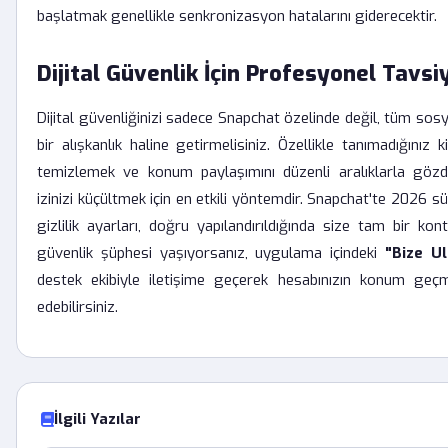
başlatmak genellikle senkronizasyon hatalarını giderecektir.
Dijital Güvenlik İçin Profesyonel Tavsi
Dijital güvenliğinizi sadece Snapchat özelinde değil, tüm so
bir alışkanlık haline getirmelisiniz. Özellikle tanımadığınız k
temizlemek ve konum paylaşımını düzenli aralıklarla gözde
izinizi küçültmek için en etkili yöntemdir. Snapchat'te 2026 s
gizlilik ayarları, doğru yapılandırıldığında size tam bir kon
güvenlik şüphesi yaşıyorsanız, uygulama içindeki
"Bize Ul
destek ekibiyle iletişime geçerek hesabınızın konum geçmiş
edebilirsiniz.
İlgili Yazılar