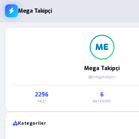
Mega Takipçi
ME
Mega Takipçi
@megatakipci
2296
6
YAZI
KATEGORI
Kategoriler