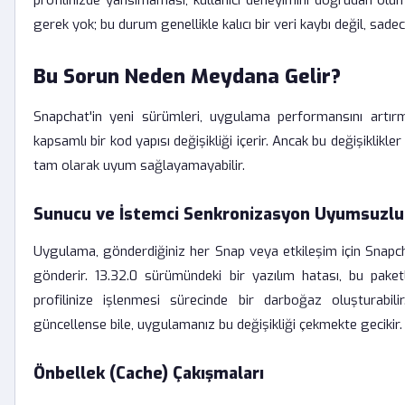
profilinizde yansımaması, kullanıcı deneyimini doğrudan olu
gerek yok; bu durum genellikle kalıcı bir veri kaybı değil, sade
Bu Sorun Neden Meydana Gelir?
Snapchat'in yeni sürümleri, uygulama performansını artırm
kapsamlı bir kod yapısı değişikliği içerir. Ancak bu değişiklikle
tam olarak uyum sağlayamayabilir.
Sunucu ve İstemci Senkronizasyon Uyumsuzluk
Uygulama, gönderdiğiniz her Snap veya etkileşim için Snapcha
gönderir. 13.32.0 sürümündeki bir yazılım hatası, bu paket
profilinize işlenmesi sürecinde bir darboğaz oluşturabi
güncellense bile, uygulamanız bu değişikliği çekmekte gecikir.
Önbellek (Cache) Çakışmaları