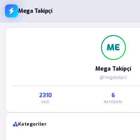
Mega Takipçi
ME
Mega Takipçi
@megatakipci
2310
6
YAZI
KATEGORI
Kategoriler