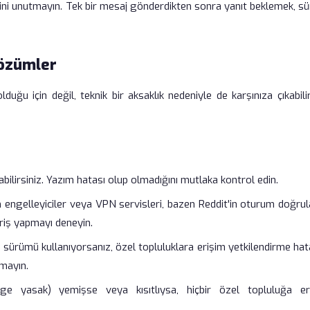
ini unutmayın. Tek bir mesaj gönderdikten sonra yanıt beklemek, sür
Çözümler
duğu için değil, teknik bir aksaklık nedeniyle de karşınıza çıkabili
bilirsiniz. Yazım hatası olup olmadığını mutlaka kontrol edin.
m engelleyiciler veya VPN servisleri, bazen Reddit'in oturum doğru
iriş yapmayı deneyin.
t sürümü kullanıyorsanız, özel topluluklara erişim yetkilendirme hat
mayın.
 yasak) yemişse veya kısıtlıysa, hiçbir özel topluluğa er