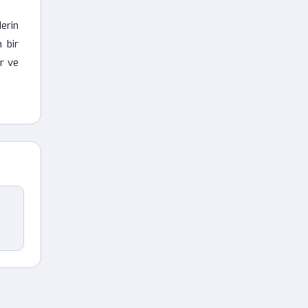
derin
 bir
ir ve