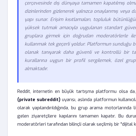
çerçevesinde dış dünyaya tamamen kapatılmış olması
dizinlerinden gizlenerek yalnızca onaylanmış veya da
yapı sunar. Erişim kısıtlamaları, topluluk bütünlüğ
yüksek tutmak amacıyla uygulanan standart güvenlik
gruplara girmek için doğrudan moderatörlerle ile
kullanmak tek geçerli yoldur. Platformun sunduğu bu giz
olanak tanıyarak daha güvenli ve kontrollü bir ta
kurallarına uygun bir profil sergilemek, özel grupl
almaktadır.
Reddit, internetin en büyük tartışma platformu olsa da, 
(private subreddit)
uyarısı, aslında platformun kullanıcıla
olarak yapılandırıldığında, bu grup arama motorlarında
gelen ziyaretçilere kapılarını tamamen kapatır. Bu dur
moderatörleri tarafından bilinçli olarak seçilmiş bir "dijital ka