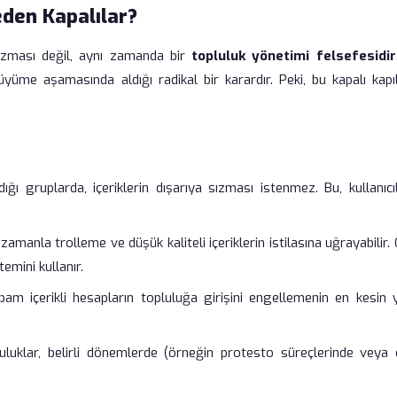
eden Kapalılar?
nizması değil, aynı zamanda bir
topluluk yönetimi felsefesidir
yüme aşamasında aldığı radikal bir karardır. Peki, bu kapalı kapıl
ığı gruplarda, içeriklerin dışarıya sızması istenmez. Bu, kullanıcı
zamanla trolleme ve düşük kaliteli içeriklerin istilasına uğrayabilir.
emini kullanır.
m içerikli hesapların topluluğa girişini engellemenin en kesin y
luklar, belirli dönemlerde (örneğin protesto süreçlerinde veya 