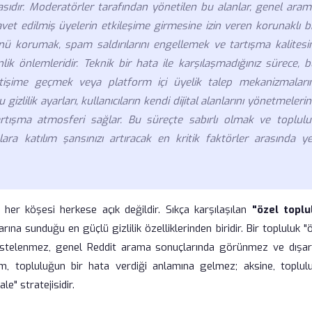
dır. Moderatörler tarafından yönetilen bu alanlar, genel aram
vet edilmiş üyelerin etkileşime girmesine izin veren korunaklı b
ünü korumak, spam saldırılarını engellemek ve tartışma kalitesin
 önlemleridir. Teknik bir hata ile karşılaşmadığınız sürece, b
tişime geçmek veya platform içi üyelik talep mekanizmaların
lilik ayarları, kullanıcıların kendi dijital alanlarını yönetmeleri
rtışma atmosferi sağlar. Bu süreçte sabırlı olmak ve toplulu
ara katılım şansınızı artıracak en kritik faktörler arasında ye
her köşesi herkese açık değildir. Sıkça karşılaşılan
"özel toplu
rına sunduğu en güçlü gizlilik özelliklerinden biridir. Bir topluluk "
 listelenmez, genel Reddit arama sonuçlarında görünmez ve dışar
um, topluluğun bir hata verdiği anlamına gelmez; aksine, toplul
le" stratejisidir.