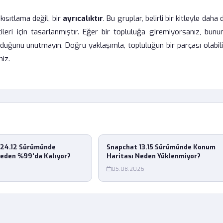
kısıtlama değil, bir
ayrıcalıktır
. Bu gruplar, belirli bir kitleyle daha 
leri için tasarlanmıştır. Eğer bir topluluğa giremiyorsanız, bunun
olduğunu unutmayın. Doğru yaklaşımla, topluluğun bir parçası olabil
niz.
24.12 Sürümünde
Snapchat 13.15 Sürümünde Konum
eden %99'da Kalıyor?
Haritası Neden Yüklenmiyor?
05.08.2026