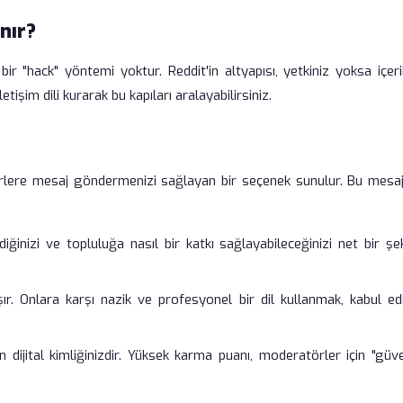
nır?
ir "hack" yöntemi yoktur. Reddit'in altyapısı, yetkiniz yoksa içeri
işim dili kurarak bu kapıları aralayabilirsiniz.
örlere mesaj göndermenizi sağlayan bir seçenek sunulur. Bu mesajı
inizi ve topluluğa nasıl bir katkı sağlayabileceğinizi net bir şek
r. Onlara karşı nazik ve profesyonel bir dil kullanmak, kabul ed
in dijital kimliğinizdir. Yüksek karma puanı, moderatörler için "güve