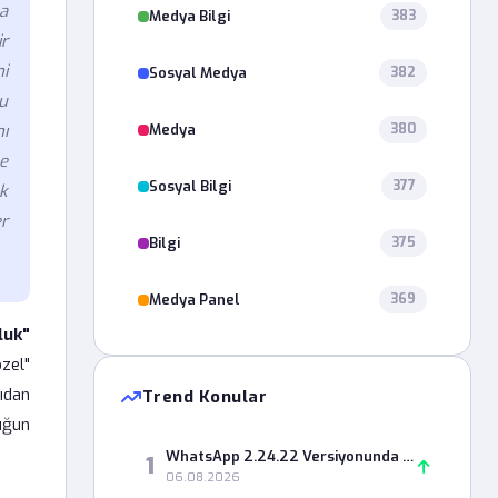
a
Medya Bilgi
383
ir
i
Sosyal Medya
382
u
Medya
ı
380
ne
Sosyal Bilgi
377
k
r
Bilgi
375
Medya Panel
369
luk"
özel"
ıdan
Trend Konular
uğun
WhatsApp 2.24.22 Versiyonunda Durum Paylaşımı Neden Hata Veriyor?
1
06.08.2026