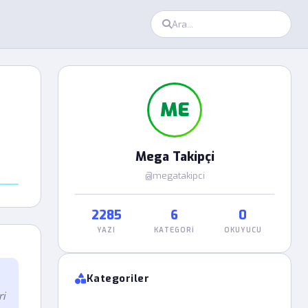
ME
Mega Takipçi
@megatakipci
2285
6
0
YAZI
KATEGORI
OKUYUCU
Kategoriler
ri