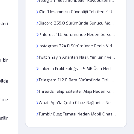
Telegram Sesli Sohbetler Kaydedilemiyor mu?
X'te "Hesabınızın Güvenliği Tehlikede" Uyarısı Nasıl Kaldırılır?
kleri
Discord 259.0 Sürümünde Sunucu Moderasyon Ayarları Nasıl Yapılır?
Pinterest 11.0 Sürümünde Neden Görsel Yükleme Başarısız Oluyor?
Instagram 324.0 Sürümünde Reels Videoları Neden Siyah Ekranda Açılıyor?
Twitch Yayın Anahtarı Nasıl Yenilenir ve Bulunur?
 bir
LinkedIn Profil Fotoğrafı 5 MB Üstü Neden Yüklenmiyor?
Telegram 11.2.0 Beta Sürümünde Gizli Sohbetler Neden Açılmıyor?
ilde
Threads Takip Edilenler Akışı Neden Kronolojik Değil?
ilme
WhatsApp'ta Çoklu Cihaz Bağlantısı Neden Sürekli Kopuyor?
Tumblr Blog Teması Neden Mobil Cihazlarda Kayıyor?
nilir