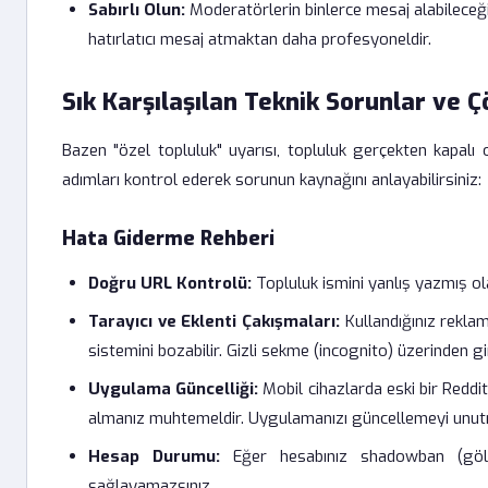
Sabırlı Olun:
Moderatörlerin binlerce mesaj alabileceğ
hatırlatıcı mesaj atmaktan daha profesyoneldir.
Sık Karşılaşılan Teknik Sorunlar ve 
Bazen "özel topluluk" uyarısı, topluluk gerçekten kapalı ol
adımları kontrol ederek sorunun kaynağını anlayabilirsiniz:
Hata Giderme Rehberi
Doğru URL Kontrolü:
Topluluk ismini yanlış yazmış ola
Tarayıcı ve Eklenti Çakışmaları:
Kullandığınız rekla
sistemini bozabilir. Gizli sekme (incognito) üzerinden g
Uygulama Güncelliği:
Mobil cihazlarda eski bir Reddi
almanız muhtemeldir. Uygulamanızı güncellemeyi unut
Hesap Durumu:
Eğer hesabınız shadowban (gölge
sağlayamazsınız.