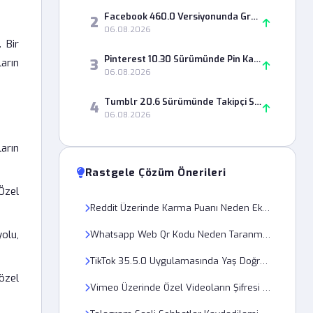
Facebook 460.0 Versiyonunda Grup Paylaşımları Neden Görünmüyor?
2
06.08.2026
. Bir
Pinterest 10.30 Sürümünde Pin Kaydetme Hatası Nasıl Çözülür?
3
arın
06.08.2026
Tumblr 20.6 Sürümünde Takipçi Sayısı Neden Yanlış Görünüyor?
4
06.08.2026
ların
Rastgele Çözüm Önerileri
 Özel
Reddit Üzerinde Karma Puanı Neden Eksiye Düşüyor?
olu,
Whatsapp Web Qr Kodu Neden Taranmıyor?
TikTok 35.5.0 Uygulamasında Yaş Doğrulama Hatası Nasıl Çözülür?
özel
Vimeo Üzerinde Özel Videoların Şifresi Neden Geçersiz Görünüyor?