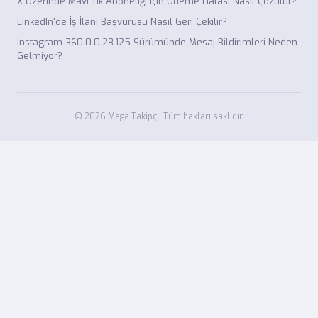
X Üzerinde Mavi Tik Aboneliği için Ödeme Hatası Nasıl Çözülür?
LinkedIn'de İş İlanı Başvurusu Nasıl Geri Çekilir?
Instagram 360.0.0.28.125 Sürümünde Mesaj Bildirimleri Neden
Gelmiyor?
© 2026 Mega Takipçi. Tüm hakları saklıdır.