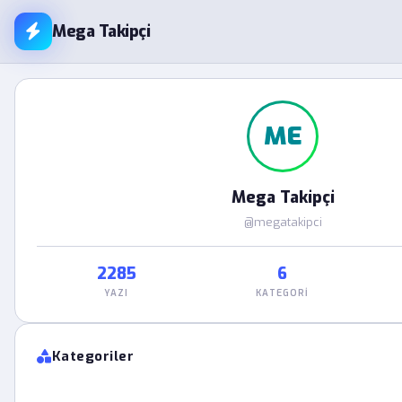
Mega Takipçi
ME
Mega Takipçi
@megatakipci
2285
6
YAZI
KATEGORI
Kategoriler