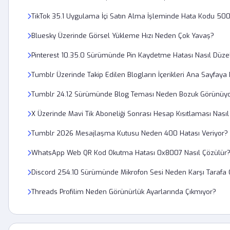
TikTok 35.1 Uygulama İçi Satın Alma İşleminde Hata Kodu 50
Bluesky Üzerinde Görsel Yükleme Hızı Neden Çok Yavaş?
Pinterest 10.35.0 Sürümünde Pin Kaydetme Hatası Nasıl Düzelt
Tumblr Üzerinde Takip Edilen Blogların İçerikleri Ana Sayfa
Tumblr 24.12 Sürümünde Blog Teması Neden Bozuk Görünüy
X Üzerinde Mavi Tik Aboneliği Sonrası Hesap Kısıtlaması Nasıl K
Tumblr 2026 Mesajlaşma Kutusu Neden 400 Hatası Veriyor?
WhatsApp Web QR Kod Okutma Hatası 0x8007 Nasıl Çözülür
Discord 254.10 Sürümünde Mikrofon Sesi Neden Karşı Tarafa 
Threads Profilim Neden Görünürlük Ayarlarında Çıkmıyor?