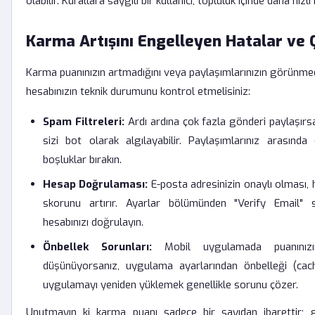
olabilir. Kurallara saygılı bir kullanıcı, topluluk içinde daha hızl
Karma Artışını Engelleyen Hatalar ve 
Karma puanınızın artmadığını veya paylaşımlarınızın görünme
hesabınızın teknik durumunu kontrol etmelisiniz:
Spam Filtreleri:
Ardı ardına çok fazla gönderi paylaşırsa
sizi bot olarak algılayabilir. Paylaşımlarınız arasında
boşluklar bırakın.
Hesap Doğrulaması:
E-posta adresinizin onaylı olması, h
skorunu artırır. Ayarlar bölümünden "Verify Email" s
hesabınızı doğrulayın.
Önbellek Sorunları:
Mobil uygulamada puanınızın
düşünüyorsanız, uygulama ayarlarından önbelleği (ca
uygulamayı yeniden yüklemek genellikle sorunu çözer.
Unutmayın ki karma puanı sadece bir sayıdan ibarettir; ge