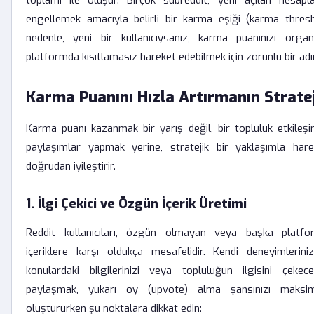
toplamı ile oluşur. Birçok subreddit, yeni açılan hesap
engellemek amacıyla belirli bir karma eşiği (karma thresho
nedenle, yeni bir kullanıcıysanız, karma puanınızı organ
platformda kısıtlamasız hareket edebilmek için zorunlu bir adı
Karma Puanını Hızla Artırmanın Stratej
Karma puanı kazanmak bir yarış değil, bir topluluk etkileşi
paylaşımlar yapmak yerine, stratejik bir yaklaşımla har
doğrudan iyileştirir.
1. İlgi Çekici ve Özgün İçerik Üretimi
Reddit kullanıcıları, özgün olmayan veya başka platfo
içeriklere karşı oldukça mesafelidir. Kendi deneyimlerin
konulardaki bilgilerinizi veya topluluğun ilgisini çekece
paylaşmak, yukarı oy (upvote) alma şansınızı maksimiz
oluştururken şu noktalara dikkat edin: