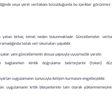
diğinde veya yerel veritabanı bozulduğunda bu içerikler görünmez 
da yatan birkaç temel neden bulunmaktadır. Güncellemeler, verita
amadığında hatalı veri okumaları yapabilir.
yalar, yeni güncellemenin dosya yapısıyla uyuşmazlık yaratır.
ağlanırken kimlik doğrulama belirteçlerini (token) dü
rları uygulamanın sunucuyla iletişim kurmasını engelleyebilir.
ler, uygulamanın kritik bileşenlerinin tam olarak yüklenmemesine