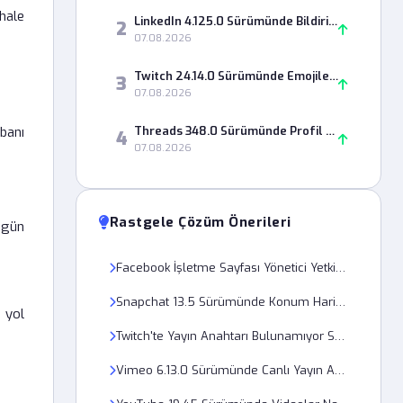
hale
LinkedIn 4.125.0 Sürümünde Bildirim Ayarı Neden Kaydedilmiyor?
2
07.08.2026
Twitch 24.14.0 Sürümünde Emojiler Neden Görünmüyor?
3
07.08.2026
banı
Threads 348.0 Sürümünde Profil Gizlilik Ayarı Neden Değişmiyor?
4
07.08.2026
Rastgele Çözüm Önerileri
zgün
Facebook İşletme Sayfası Yönetici Yetkisi Neden Onaylanmıyor?
Snapchat 13.5 Sürümünde Konum Haritası Neden Hata Veriyor?
 yol
Twitch'te Yayın Anahtarı Bulunamıyor Sorunu Nasıl Çözülür?
Vimeo 6.13.0 Sürümünde Canlı Yayın Anahtarı Neden Geçersiz Sayılıyor?