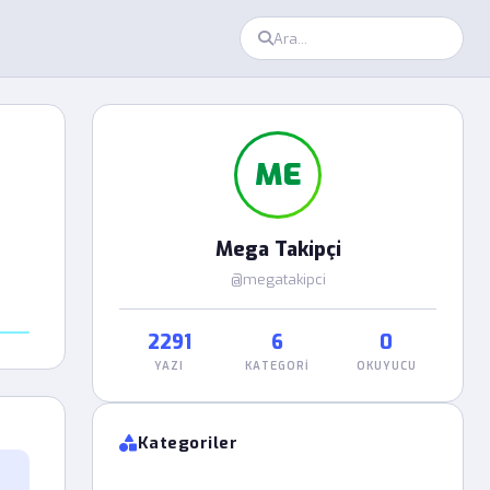
ME
Mega Takipçi
@megatakipci
2291
6
0
YAZI
KATEGORI
OKUYUCU
Kategoriler