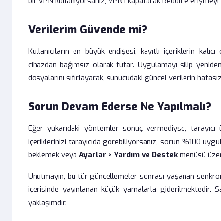
bir VPN kullanıyorsanız, VPN'i kapatarak Reddit'e erişmeyi de
Verilerim Güvende mi?
Kullanıcıların en büyük endişesi, kayıtlı içeriklerin kalıcı
cihazdan bağımsız olarak tutar. Uygulamayı silip yenide
dosyalarını sıfırlayarak, sunucudaki güncel verilerin hatasız 
Sorun Devam Ederse Ne Yapılmalı?
Eğer yukarıdaki yöntemler sonuç vermediyse, tarayıcı
içeriklerinizi tarayıcıda görebiliyorsanız, sorun %100 uyg
beklemek veya
Ayarlar > Yardım ve Destek
menüsü üzeri
Unutmayın, bu tür güncellemeler sonrası yaşanan senkroni
içerisinde yayınlanan küçük yamalarla giderilmektedir. 
yaklaşımdır.