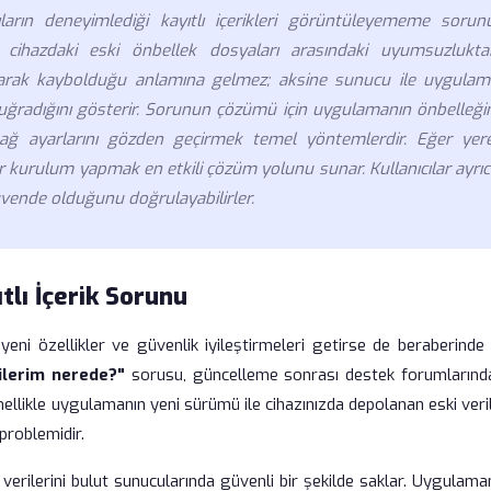
arın deneyimlediği kayıtlı içerikleri görüntüleyememe sorunu
e cihazdaki eski önbellek dosyaları arasındaki uyumsuzlukta
 olarak kaybolduğu anlamına gelmez; aksine sunucu ile uygulam
 uğradığını gösterir. Sorunun çözümü için uygulamanın önbelleğin
ağ ayarlarını gözden geçirmek temel yöntemlerdir. Eğer yere
r kurulum yapmak en etkili çözüm yolunu sunar. Kullanıcılar ayrı
güvende olduğunu doğrulayabilirler.
lı İçerik Sorunu
yeni özellikler ve güvenlik iyileştirmeleri getirse de beraberinde
rilerim nerede?"
sorusu, güncelleme sonrası destek forumlarınd
ellikle uygulamanın yeni sürümü ile cihazınızda depolanan eski veri
problemidir.
cı verilerini bulut sunucularında güvenli bir şekilde saklar. Uygulama