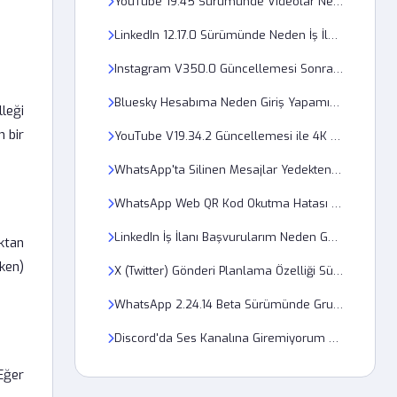
YouTube 19.45 Sürümünde Videolar Neden 480p Üzerine Çıkmıyor?
LinkedIn 12.17.0 Sürümünde Neden İş İlanları Bildirimleri Gelmiyor?
Instagram V350.0 Güncellemesi Sonrası Reels Videoları Neden Donuyor?
Bluesky Hesabıma Neden Giriş Yapamıyorum Hata Veriyor?
lleği
n bir
YouTube V19.34.2 Güncellemesi ile 4K Video Yükleme Hatası Nasıl Giderilir?
WhatsApp'ta Silinen Mesajlar Yedekten Neden Geri Yüklenmiyor?
WhatsApp Web QR Kod Okutma Hatası 0x8007 Nasıl Çözülür?
LinkedIn İş İlanı Başvurularım Neden Görüntülenmiyor ve Hata Veriyor?
ıktan
ken)
X (Twitter) Gönderi Planlama Özelliği Sürekli Hata Veriyor, ne Yapmalıyım?
WhatsApp 2.24.14 Beta Sürümünde Grup Arama Sesi Neden Gelmiyor?
Discord'da Ses Kanalına Giremiyorum Hata Kodu Nedir?
 Eğer