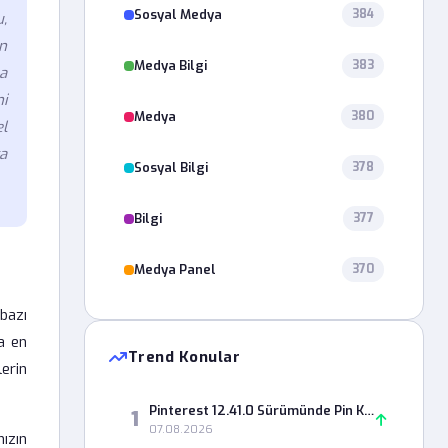
Sosyal Medya
384
,
n
Medya Bilgi
383
a
i
Medya
380
l
ca
Sosyal Bilgi
378
Bilgi
377
Medya Panel
370
 bazı
a en
Trend Konular
lerin
Pinterest 12.41.0 Sürümünde Pin Kaydetme Neden Hata Veriyor?
1
07.08.2026
nızın