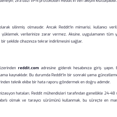
neyin; zira bazı VPN protokolleri Reddit'in veri akışını kısıtlayabilir.
 olarak silinmiş olmasıdır. Ancak Reddit'in mimarisi, kullanıcı veril
n yüklemek, verilerinize zarar vermez. Aksine, uygulamanın tüm y
bir şekilde cihazınıza tekrar indirilmesini sağlar.
 üzerinden
reddit.com
adresine giderek hesabınıza giriş yapın. 
ulama kaynaklıdır. Bu durumda Reddit'in bir sonraki yama güncellem
nden teknik ekibe bir hata raporu göndermek en doğru adımdır.
zasyon hataları, Reddit mühendisleri tarafından genellikle 24-48 
Sabırlı olmak ve tarayıcı sürümünü kullanmak, bu süreçte en mant