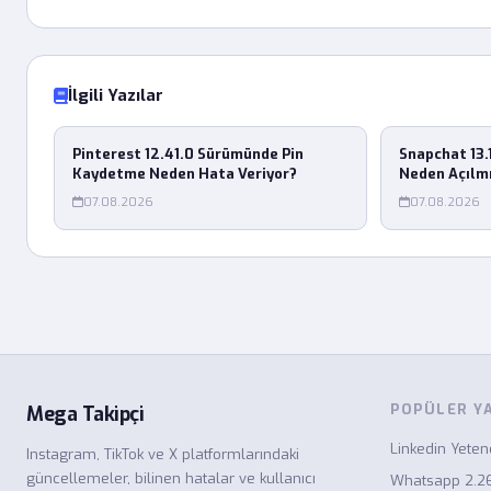
İlgili Yazılar
Pinterest 12.41.0 Sürümünde Pin
Snapchat 13.
Kaydetme Neden Hata Veriyor?
Neden Açılm
07.08.2026
07.08.2026
POPÜLER Y
Mega Takipçi
Linkedin Yete
Instagram, TikTok ve X platformlarındaki
güncellemeler, bilinen hatalar ve kullanıcı
Whatsapp 2.2