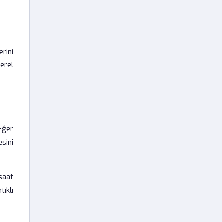
erini
erel
Eğer
esini
saat
ıklı