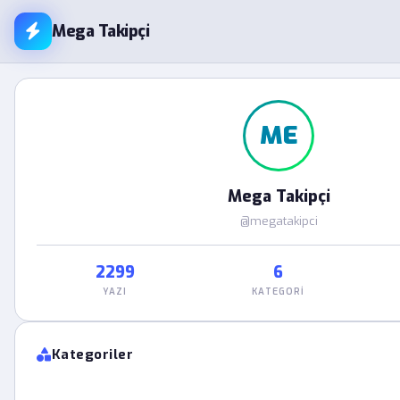
Mega Takipçi
ME
Mega Takipçi
@megatakipci
2299
6
YAZI
KATEGORI
Kategoriler