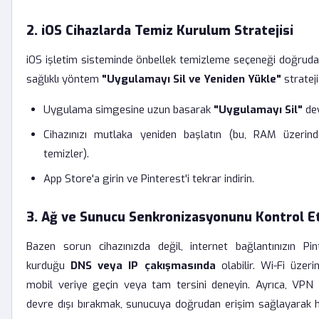
2. iOS Cihazlarda Temiz Kurulum Stratejisi
iOS işletim sisteminde önbellek temizleme seçeneği doğrudan
sağlıklı yöntem
"Uygulamayı Sil ve Yeniden Yükle"
strateji
Uygulama simgesine uzun basarak
"Uygulamayı Sil"
dey
Cihazınızı mutlaka yeniden başlatın (bu, RAM üzerind
temizler).
App Store'a girin ve Pinterest'i tekrar indirin.
3. Ağ ve Sunucu Senkronizasyonunu Kontrol 
Bazen sorun cihazınızda değil, internet bağlantınızın Pin
kurduğu
DNS veya IP çakışmasında
olabilir. Wi-Fi üzer
mobil veriye geçin veya tam tersini deneyin. Ayrıca, VPN 
devre dışı bırakmak, sunucuya doğrudan erişim sağlayarak h