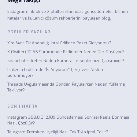
Mega Takipçi
Instagram, TikTok ve X platformlarındaki güncellemeler, bilinen
hatalar ve kullanıcı çözüm rehberlerini paylaşan blog.
POPÜLER YAZILAR
X'te Mavi Tik Aboneliği İptal Edilince Rozet Gidiyor mu?
X (Twitter) 10.55 Sürümünde Bildirimler Neden Geç Düşüyor?
Snapchat Filtreleri Neden Kamera ile Senkronize Çalışmıyor?
LinkedIn Profilimde "İş Arıyorum" Çerçevesi Neden
Görünmüyor?
Threads Uygulamasında Gönderi Paylaşırken Neden Yükleme
Takılıyor?
SON 1 HAFTA
Instagram 350.0.0.12.109 Güncellemesi Sonrası Reels Donması
Nasıl Çözülür?
Telegram Premium Üyeliği Nasıl Tek Tıkla İptal Edilir?