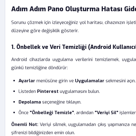
Adım Adım Pano Oluşturma Hatası Gid
Sorunu çözmek için izleyeceğiniz yol haritası, cihazınızın işl
düzeyine göre değişiklik gösterir.
1. Önbellek ve Veri Temizliği (Android Kullanıcıl
Android cihazlarda uygulama verilerini temizlemek, uygulam
günkü temizliğine döndürür:
Ayarlar
menüsüne girin ve
Uygulamalar
sekmesini açın.
Listeden
Pinterest
uygulamasını bulun.
Depolama
seçeneğine tıklayın.
Önce
"Önbelleği Temizle"
, ardından
"Veriyi Sil"
işlemler
Önemli Not:
Veriyi silmek, uygulamadan çıkış yapmanıza ne
şifrenizi bildiğinizden emin olun.