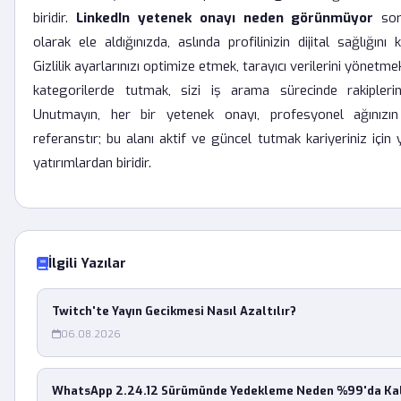
biridir.
LinkedIn yetenek onayı neden görünmüyor
sor
olarak ele aldığınızda, aslında profilinizin dijital sağlığın
Gizlilik ayarlarınızı optimize etmek, tarayıcı verilerini yönetm
kategorilerde tutmak, sizi iş arama sürecinde rakiplerin
Unutmayın, her bir yetenek onayı, profesyonel ağınızın s
referanstır; bu alanı aktif ve güncel tutmak kariyeriniz için y
yatırımlardan biridir.
İlgili Yazılar
Twitch'te Yayın Gecikmesi Nasıl Azaltılır?
06.08.2026
WhatsApp 2.24.12 Sürümünde Yedekleme Neden %99'da Kal