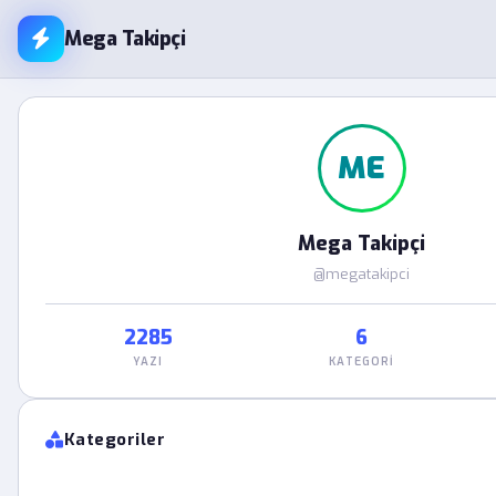
Mega Takipçi
ME
Mega Takipçi
@megatakipci
2285
6
YAZI
KATEGORI
Kategoriler