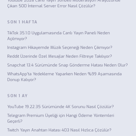
Youtube 2026 Canlı Yayın Sohbeti Moderasyon Arayüzünde
Çıkan 500 İnternal Server Error Nasıl Çözülür?
SON 1 HAFTA
TikTok 35.1.0 Uygulamasında Canlı Yayın Paneli Neden
Açılmıyor?
Instagram Hikayemde Müzik Seçeneği Neden Çıkmıyor?
Reddit Üzerinde Özel Mesajlar Neden Filtreye Takılıyor?
Snapchat 13.4 Sürümünde Snap Gönderme Hatası Neden Olur?
WhatsApp'ta Yedekleme Yaparken Neden %99 Aşamasında
Donup Kalıyor?
SON 1 AY
YouTube 19.22.35 Sürümünde 4K Sorunu Nasıl Çözülür?
Telegram Premium Üyeliği için Hangi Ödeme Yöntemleri
Geçerli?
Twitch Yayın Anahtarı Hatası 403 Nasıl Hızlıca Çözülür?