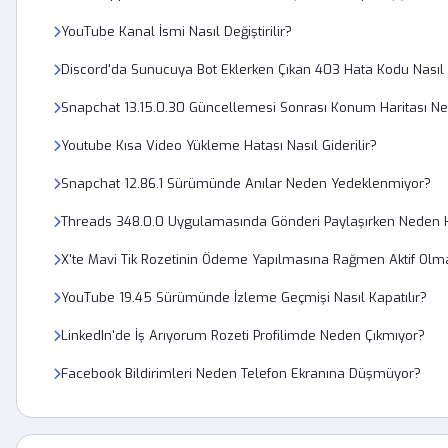
YouTube Kanal İsmi Nasıl Değiştirilir?
Discord'da Sunucuya Bot Eklerken Çıkan 403 Hata Kodu Nasıl
Snapchat 13.15.0.30 Güncellemesi Sonrası Konum Haritası Ne
Youtube Kısa Video Yükleme Hatası Nasıl Giderilir?
Snapchat 12.86.1 Sürümünde Anılar Neden Yedeklenmiyor?
Threads 348.0.0 Uygulamasında Gönderi Paylaşırken Neden H
X'te Mavi Tik Rozetinin Ödeme Yapılmasına Rağmen Aktif Olm
YouTube 19.45 Sürümünde İzleme Geçmişi Nasıl Kapatılır?
LinkedIn'de İş Arıyorum Rozeti Profilimde Neden Çıkmıyor?
Facebook Bildirimleri Neden Telefon Ekranına Düşmüyor?