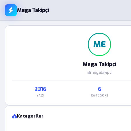
Mega Takipçi
ME
Mega Takipçi
@megatakipci
2316
6
YAZI
KATEGORI
Kategoriler