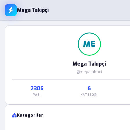
Mega Takipçi
ME
Mega Takipçi
@megatakipci
2306
6
YAZI
KATEGORI
Kategoriler