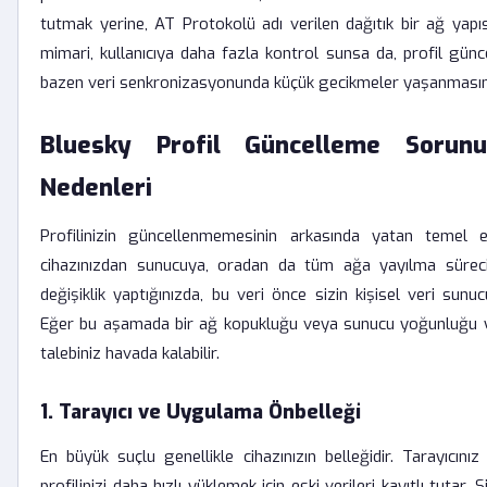
tutmak yerine, AT Protokolü adı verilen dağıtık bir ağ yapıs
mimari, kullanıcıya daha fazla kontrol sunsa da, profil günc
bazen veri senkronizasyonunda küçük gecikmeler yaşanmasına
Bluesky Profil Güncelleme Sorun
Nedenleri
Profilinizin güncellenmemesinin arkasında yatan temel et
cihazınızdan sunucuya, oradan da tüm ağa yayılma sürecidi
değişiklik yaptığınızda, bu veri önce sizin kişisel veri sunucu
Eğer bu aşamada bir ağ kopukluğu veya sunucu yoğunluğu ya
talebiniz havada kalabilir.
1. Tarayıcı ve Uygulama Önbelleği
En büyük suçlu genellikle cihazınızın belleğidir. Tarayıcını
profilinizi daha hızlı yüklemek için eski verileri kayıtlı tutar. 